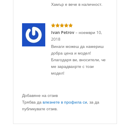
Хамър е вече в наличност.
Оценено с
Ivan Petrov
–
ноември 10,
5
от 5
2018
Винаги можеш да намериш
добра цена и модел!
Благодаря ви, вносители, че
ме зарадвахрте с този
модел!
Добавяне на отзив
Трябва да
влезнете в профила си
, за да
публикувате отзив.