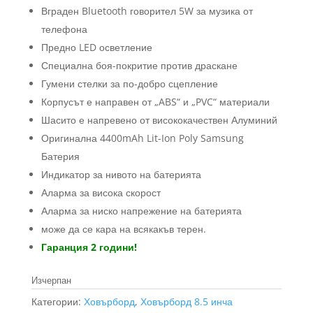
лв.).
(400.00
Вграден Bluetooth говорител 5W за музика от
лв.).
телефона
Предно LED осветление
Специална боя-покритие против драскане
Гумени стелки за по-добро сцепление
Корпусът е направен от „ABS“ и „PVC“ материали
Шасито е напревено от висококачествен Алуминий
Оригинална 4400mAh Lit-Ion Poly Samsung
Батерия
Индикатор за нивото на батерията
Аларма за висока скорост
Аларма за ниско напрежение на батерията
може да се кара на всякакъв терен.
Гаранция 2 години!
Изчерпан
Категории:
Ховърборд
,
Ховърборд 8.5 инча