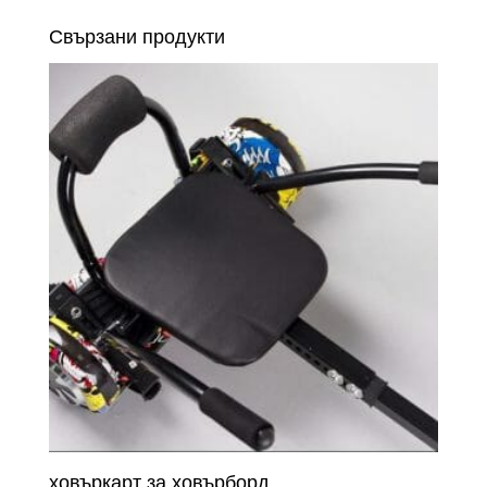
Свързани продукти
ховъркарт за ховърборд