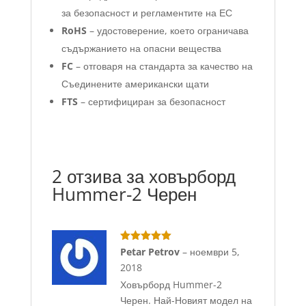
за безопасност и регламентите на ЕС
RoHS
– удостоверение, което ограничава
съдържанието на опасни вещества
FC
– отговаря на стандарта за качество на
Съединените американски щати
FTS
– сертифициран за безопасност
2 отзива за
ховърборд
Hummer-2 Черен
Оценено с
Petar Petrov
–
ноември 5,
5
от 5
2018
Ховърборд Hummer-2
Черен. Най-Новият модел на