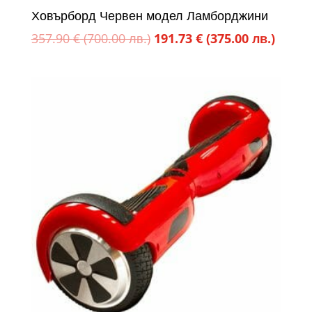
Ховърборд Червен модел Ламборджини
Original
Текущ
357.90
€
(700.00 лв.)
191.73
€
(375.00 лв.)
price
цена
was:
е:
357.90 €
191.73
(700.00
(375.0
лв.).
лв.).