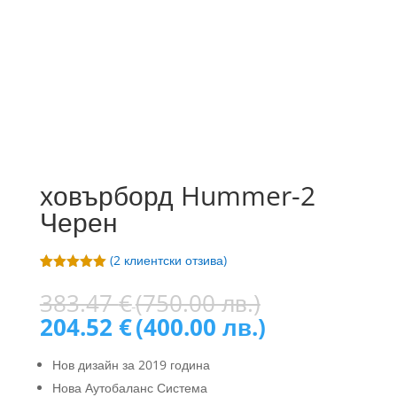
ховърборд Hummer-2
Черен
(
2
клиентски отзива)
Оценен
2
5.00
от 5,
Original
383.47
€
(750.00 лв.)
базирано
price
Текущата
на
204.52
€
(400.00 лв.)
потребителс
was:
цена
ки оценки
383.47 €
е:
Нов дизайн за 2019 година
(750.00
204.52 €
Нова Аутобаланс Система