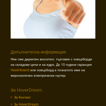
Допълнителна информация
Ние сме директен вносител, търговия с ховърборди
на складови цени и на едро. До 10 години гаранция
Hoverboard
или ховърборд е познатото име на
жироскопичен електрически скутер.
За HoverDream
За Контакт
За HoverDream