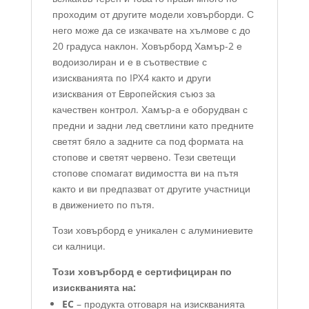
проходим от другите модели ховърборди. С
него може да се изкачвате на хълмове с до
20 градуса наклон. Ховърборд Хамър-2 е
водоизолиран и е в съотвествие с
изискванията по IPX4 както и други
изисквания от Европейския съюз за
качествен контрол. Хамър-а е оборудван с
предни и задни лед светлини като предните
светят бяло а задните са под формата на
стопове и светят червено. Тези светещи
стопове спомагат видимостта ви на пътя
както и ви предпазват от другите участници
в движението по пътя.
Този ховърборд е уникален с алуминиевите
си калници.
Този ховърборд е сертифициран по
изискванията на:
EC
– продукта отговаря на изискванията