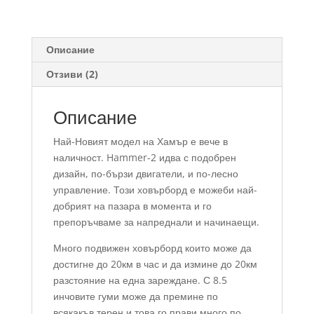
Описание
Отзиви (2)
Описание
Най-Новият модел на Хамър е вече в
наличност. Hammer-2 идва с подобрен
дизайн, по-бързи двигатели, и по-лесно
управление. Този ховърборд е можеби най-
добрият на пазара в момента и го
препоръчваме за напреднали и начинаещи.
Много подвижен ховърборд които може да
достигне до 20км в час и да измине до 20км
разстояние на една зареждане. С 8.5
инчовите гуми може да премине по
всякакъв терен и това го прави много по