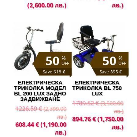
price
цена
price
цена
(2,600.00 лв.)
лв.)
was:
е:
was:
е:
2300.30 €
1329.36 €
2044.66 €
915.
(4,499.00
(2,600.00
(3,999.00
(1,78
лв.).
лв.).
лв.).
лв.).
50
50
%
%
OFF
OFF
Save 618 €
Save 895 €
ЕЛЕКТРИЧЕСКА
ЕЛЕКТРИЧЕСКА
ТРИКОЛКА МОДЕЛ
ТРИКОЛКА BL 750
BL 200 LUX ЗАДНО
LUX
ЗАДВИЖВАНЕ
1789.52
€
(3,500.00
1226.59
€
(2,399.00
лв.)
лв.)
Original
Теку
894.76
€
(1,750.00
Original
Текущата
608.44
€
(1,190.00
price
цена
лв.)
price
цена
лв.)
was:
е: