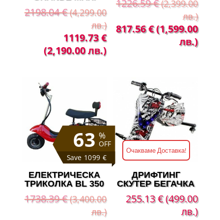
1226.59
€
(2,399.00
2198.04
€
(4,299.00
лв.)
лв.)
Original
Теку
817.56
€
(1,599.00
Original
Текущата
1119.73
€
price
цена
лв.)
price
цена
(2,190.00 лв.)
was:
е:
was:
е:
1226.59 €
817.
2198.04 €
1119.73 €
(2,399.00
(1,59
(4,299.00
(2,190.00
лв.).
лв.).
лв.).
лв.).
63
%
OFF
Очакваме Доставка!
Save 1099 €
ЕЛЕКТРИЧЕСКА
ДРИФТИНГ
ТРИКОЛКА BL 350
СКУТЕР БЕГАЧКА
1738.39
€
255.13
€
(499.00
(3,400.00
лв.)
лв.)