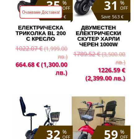
35
31
%
%
OFF
OFF
Очакваме Доставка!
Save 357 €
Save 563 €
ЕЛЕКТРИЧЕСКА
ДВУМЕСТЕН
ТРИКОЛКА BL 200
ЕЛЕКТРИЧЕСКИ
С КРЕСЛО
СКУТЕР ХАРЛИ
ЧЕРЕН 1000W
1022.07
€
(1,999.00
1789.52
€
(3,500.00
лв.)
лв.)
Original
Текущата
664.68
€
(1,300.00
Original
Теку
1226.59
€
price
цена
лв.)
price
цена
(2,399.00 лв.)
was:
е:
was:
е:
1022.07 €
664.68 €
1789.52 €
1226
(1,999.00
(1,300.00
(3,500.00
(2,39
лв.).
лв.).
лв.).
лв.).
32
59
%
%
OFF
OFF