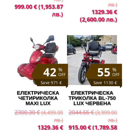
лв.)
Original
Текущата
999.00
€
(1,953.87
Original
Теку
1329.36
€
price
цена
лв.)
price
цена
(2,600.00 лв.)
was:
е:
was:
е:
1789.01 €
999.00 €
1789.01 €
1329
(3,499.00
(1,953.87
(3,499.00
(2,60
лв.).
лв.).
лв.).
лв.).
42
55
%
%
OFF
OFF
Save 971 €
Save 1130 €
ЕЛЕКТРИЧЕСКА
ЕЛЕКТРИЧЕСКА
ЧЕТИРИКОЛКА
ТРИКОЛКА BL-750
MAXI LUX
LUX ЧЕРВЕНА
2300.30
€
2044.66
€
(4,499.00
(3,999.00
лв.)
лв.)
Original
Текущата
Original
Теку
1329.36
€
915.00
€
(1,789.58