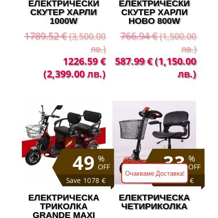
ЕЛЕКТРИЧЕСКИ
ЕЛЕКТРИЧЕСКИ
СКУТЕР ХАРЛИ
СКУТЕР ХАРЛИ
1000W
НОВО 800W
1789.52
€
766.94
€
(3,500.00
(1,500.00
лв.)
лв.)
Original
Текущата
Original
Теку
1226.59
€
587.99
€
(1,150.00
price
цена
price
цена
(2,399.00 лв.)
лв.)
was:
е:
was:
е:
1789.52 €
1226.59 €
766.94 €
587.
(3,500.00
(2,399.00
(1,500.00
(1,15
лв.).
лв.).
лв.).
лв.).
49
33
%
%
OFF
OFF
Очакваме Доставка!
Save 1078 €
Save 409 €
ЕЛЕКТРИЧЕСКА
ЕЛЕКТРИЧЕСКА
ТРИКОЛКА
ЧЕТИРИКОЛКА
GRANDE MAXI