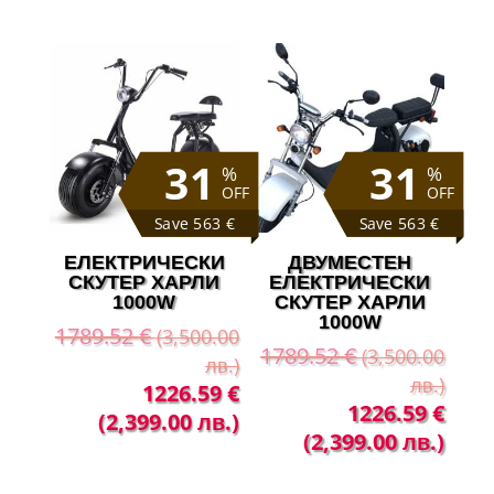
was:
е:
1789.52 €
894.
1226.59 €
608.44 €
(3,500.00
(1,75
(2,399.00
(1,190.00
лв.).
лв.).
лв.).
лв.).
31
31
%
%
OFF
OFF
Save 563 €
Save 563 €
ЕЛЕКТРИЧЕСКИ
ДВУМЕСТЕН
СКУТЕР ХАРЛИ
ЕЛЕКТРИЧЕСКИ
1000W
СКУТЕР ХАРЛИ
1000W
1789.52
€
(3,500.00
1789.52
€
(3,500.00
лв.)
лв.)
Original
Текущата
1226.59
€
Original
Теку
1226.59
€
price
цена
(2,399.00 лв.)
price
цена
(2,399.00 лв.)
was:
е:
was:
е:
1789.52 €
1226.59 €