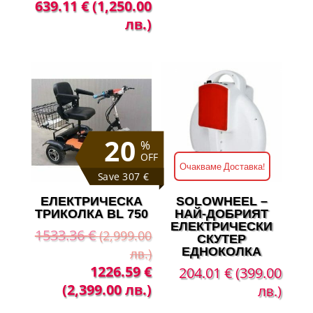
Original
Текущата
639.11
€
(1,250.00
price
цена
лв.)
was:
е:
1738.39 €
639.11 €
(3,400.00
(1,250.00
лв.).
лв.).
20
%
OFF
Очакваме Доставка!
Save 307 €
ЕЛЕКТРИЧЕСКА
SOLOWHEEL –
ТРИКОЛКА BL 750
НАЙ-ДОБРИЯТ
ЕЛЕКТРИЧЕСКИ
1533.36
€
(2,999.00
СКУТЕР
ЕДНОКОЛКА
лв.)
Original
Текущата
1226.59
€
204.01
€
(399.00
price
цена
(2,399.00 лв.)
лв.)
was:
е: