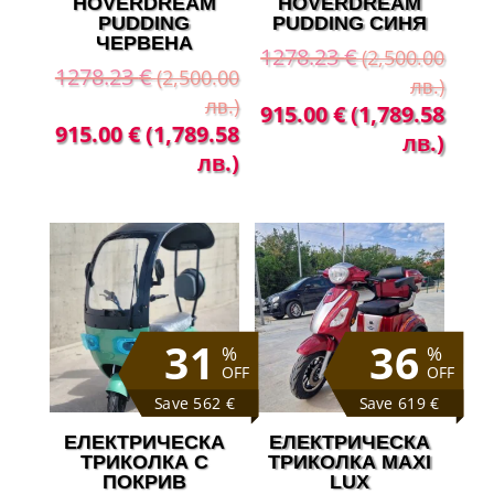
HOVERDREAM
HOVERDREAM
PUDDING
PUDDING СИНЯ
ЧЕРВЕНА
1278.23
€
(2,500.00
1278.23
€
(2,500.00
лв.)
лв.)
Original
Теку
915.00
€
(1,789.58
Original
Текущата
915.00
€
(1,789.58
price
цена
лв.)
price
цена
лв.)
was:
е:
was:
е:
1278.23 €
915.
1278.23 €
915.00 €
(2,500.00
(1,78
(2,500.00
(1,789.58
лв.).
лв.).
лв.).
лв.).
31
36
%
%
OFF
OFF
Save 562 €
Save 619 €
ЕЛЕКТРИЧЕСКА
ЕЛЕКТРИЧЕСКА
ТРИКОЛКА С
ТРИКОЛКА MAXI
ПОКРИВ
LUX