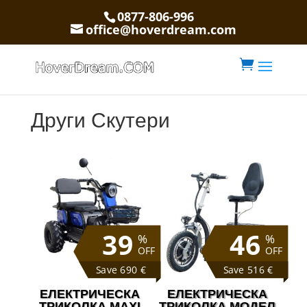
0877-806-996
office@hoverdream.com

Други Скутери
39
46
%
%
OFF
OFF
Save 690 €
Save 516 €
ЕЛЕКТРИЧЕСКА
ЕЛЕКТРИЧЕСКА
ТРИКОЛКА MAXI
ТРИКОЛКА МОДЕЛ