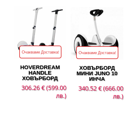
1533.36 €
1226.59 €
(2,999.00
(2,399.00
лв.).
лв.).
Очакваме Доставка!
Очакваме Доставка!
HOVERDREAM
ХОВЪРБОРД
HANDLE
МИНИ JUNO 10
ХОВЪРБОРД
ИНЧА
306.26
€
(599.00
340.52
€
(666.00
лв.)
лв.)