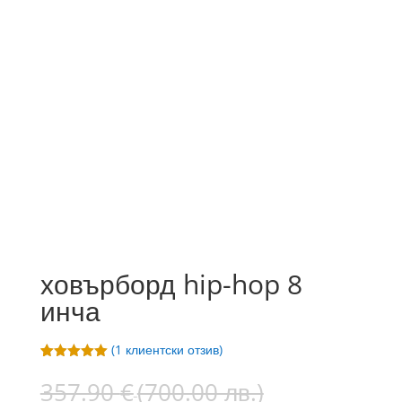
ховърборд hip-hop 8
инча
(
1
клиентски отзив)
Оценен
1
5.00
от 5,
Original
357.90
€
(700.00 лв.)
базирано