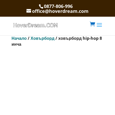
0877-806-996
office@hoverdream.com

Начало
/
Ховърборд
/ ховърборд hip-hop 8
инча