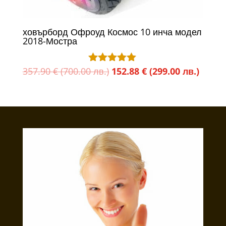
ховърборд Офроуд Космос 10 инча модел
2018-Мостра
Original
Текущ
357.90
€
(700.00 лв.)
152.88
€
(299.00 лв.)
Оценено с
5.00
price
цена
от 5
was:
е:
357.90 €
152.88
(700.00
(299.0
лв.).
лв.).