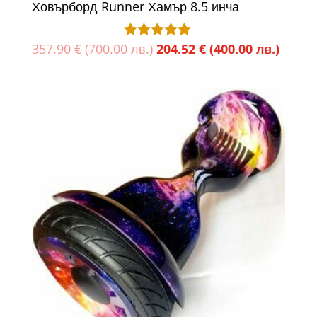
Ховърборд Runner Хамър 8.5 инча
Original
Текущ
357.90
€
(700.00 лв.)
204.52
€
(400.00 лв.)
Оценено с
5.00
price
цена
от 5
was:
е:
357.90 €
204.52
(700.00
(400.0
лв.).
лв.).