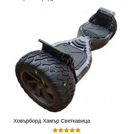
Ховърборд Хамър Светкавица