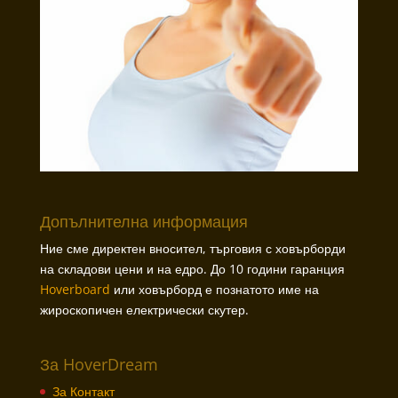
Допълнителна информация
Ние сме директен вносител, търговия с ховърборди
на складови цени и на едро. До 10 години гаранция
Hoverboard
или ховърборд е познатото име на
жироскопичен електрически скутер.
За HoverDream
За Контакт