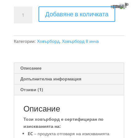
Купи с
13 x €26.84 (13 x 52.49 BGN)
количество
Добавяне в количката
за
ховърборд
hip-
hop
Категории:
Ховърборд
,
Ховърборд 8 инча
8
инча
Описание
Допълнителна информация
Отзиви (1)
Описание
Този ховърборд е сертифициран по
изискванията на:
EC
– продукта отговаря на изискванията