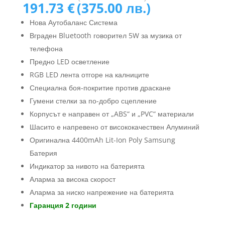
price
Текущата
на
191.73
€
(375.00 лв.)
потребителс
was:
цена
ки оценки
Нова Аутобаланс Система
357.90 €
е:
Вграден Bluetooth говорител 5W за музика от
(700.00
191.73 €
лв.).
телефона
(375.00
лв.).
Предно LED осветление
RGB LED лента отгоре на калниците
Специална боя-покритие против драскане
Гумени стелки за по-добро сцепление
Корпусът е направен от „ABS“ и „PVC“ материали
Шасито е напревено от висококачествен Алуминий
Оригинална 4400mAh Lit-Ion Poly Samsung
Батерия
Индикатор за нивото на батерията
Аларма за висока скорост
Аларма за ниско напрежение на батерията
Гаранция 2 години