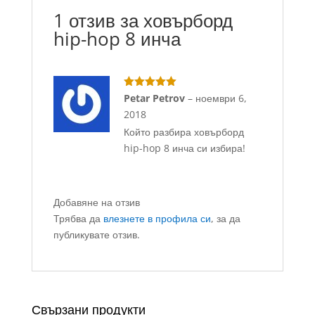
1 отзив за
ховърборд
hip-hop 8 инча
Оценено с
Petar Petrov
–
ноември 6,
5
от 5
2018
Който разбира ховърборд
hip-hop 8 инча си избира!
Добавяне на отзив
Трябва да
влезнете в профила си
, за да
публикувате отзив.
Свързани продукти