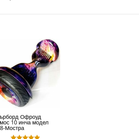
върборд Офроуд
мос 10 инча модел
8-Мостра