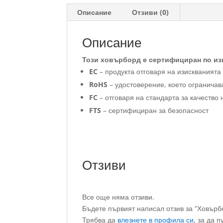
Описание
Отзиви (0)
Описание
Този ховърборд е сертифициран по из
EC
– продукта отговаря на изискванията
RoHS
– удостоверение, което огранича
FC
– отговаря на стандарта за качеств
FTS
– сертифициран за безопасност
Отзиви
Все още няма отзиви.
Бъдете първият написал отзив за “Ховър
Трябва да
влезнете в профила си
, за да п