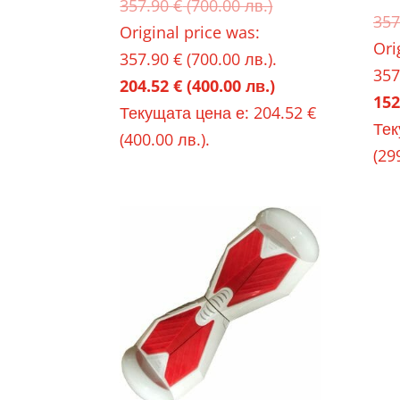
357.90
€
(700.00 лв.)
Оценено с
357
5.00
Original price was:
от 5
Ori
357.90 € (700.00 лв.).
357
204.52
€
(400.00 лв.)
152
Текущата цена е: 204.52 €
Тек
(400.00 лв.).
(29