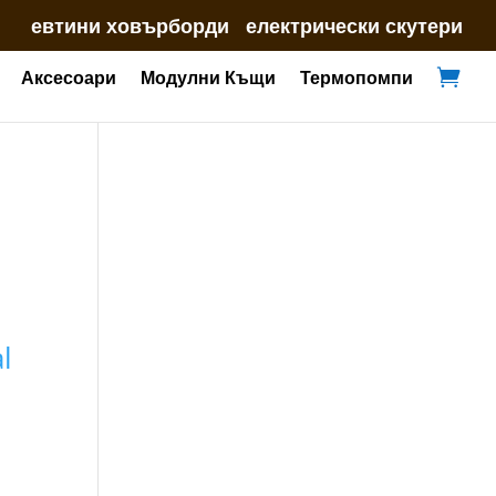
евтини ховърборди
електрически скутери
Аксесоари
Модулни Къщи
Термопомпи

l