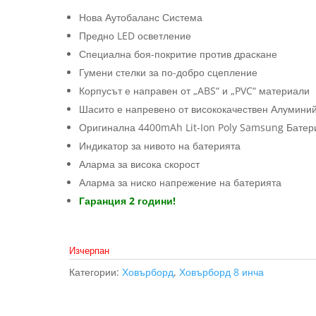
Нова Аутобаланс Система
Предно LED осветление
Специална боя-покритие против драскане
Гумени стелки за по-добро сцепление
Корпусът е направен от „ABS“ и „PVC“ материали
Шасито е напревено от висококачествен Алумини
Оригинална 4400mAh Lit-Ion Poly Samsung Батер
Индикатор за нивото на батерията
Аларма за висока скорост
Аларма за ниско напрежение на батерията
Гаранция 2 години!
Изчерпан
Категории:
Ховърборд
,
Ховърборд 8 инча