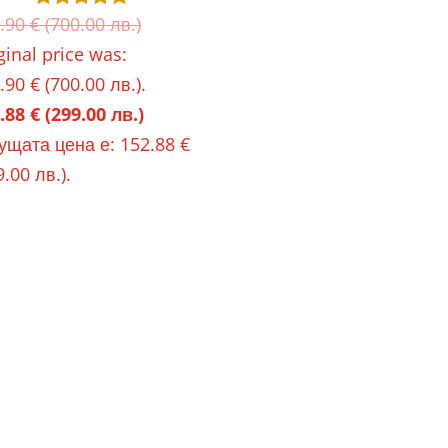
.90
€
(700.00 лв.)
Оценено с
5.00
ginal price was:
от 5
.90 € (700.00 лв.).
.88
€
(299.00 лв.)
ущата цена е: 152.88 €
9.00 лв.).