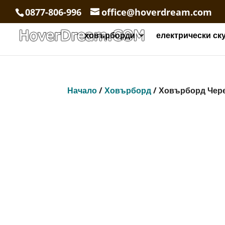
0877-806-996
office@hoverdream.com
ховърборди
електрически ск
Начало
/
Ховърборд
/ Ховърборд Чер