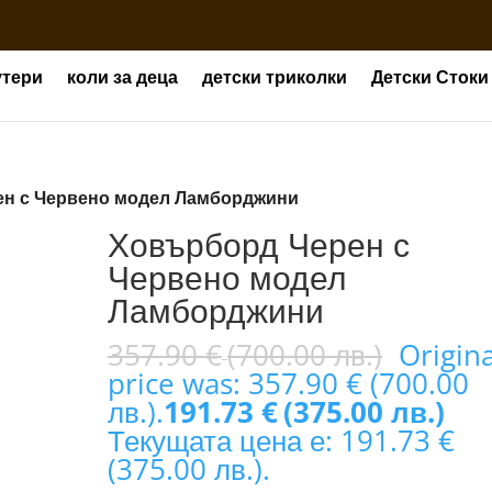
утери
коли за деца
детски триколки
Детски Стоки
ен с Червено модел Ламборджини
Ховърборд Черен с
Червено модел
Ламборджини
357.90
€
(700.00 лв.)
Origina
price was: 357.90 € (700.00
лв.).
191.73
€
(375.00 лв.)
Текущата цена е: 191.73 €
(375.00 лв.).