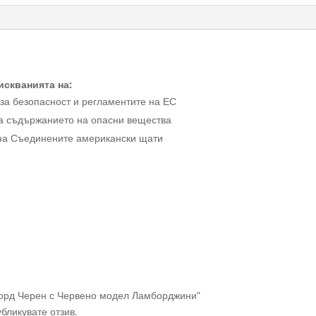
искванията на:
 за безопасност и регламентите на ЕС
ва съдържанието на опасни вещества
о на Съединените американски щати
борд Черен с Червено модел Ламборджини”
убликувате отзив.