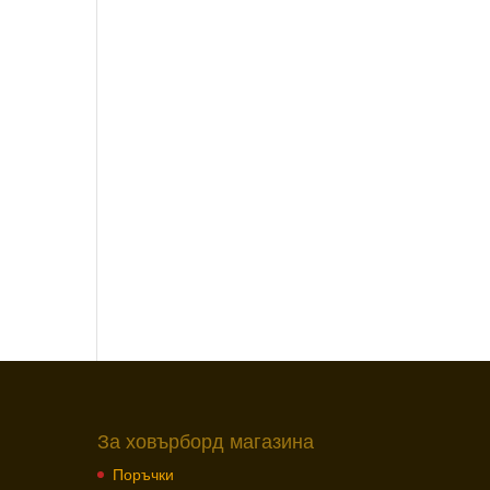
За ховърборд магазина
Поръчки