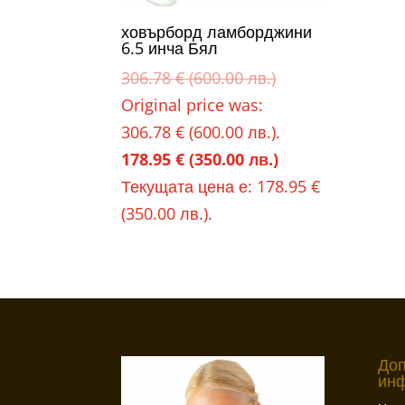
ховърборд ламборджини
6.5 инча Бял
306.78
€
(600.00 лв.)
Original price was:
306.78 € (600.00 лв.).
178.95
€
(350.00 лв.)
Текущата цена е: 178.95 €
(350.00 лв.).
До
ин