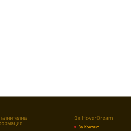
пълнителна
За HoverDream
формация
За Контакт