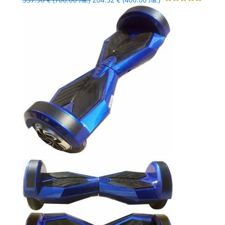
Оценено с
price
цена
5.00
от 5
was:
е:
357.90 €
204.52 €
(700.00
(400.00
лв.).
лв.).