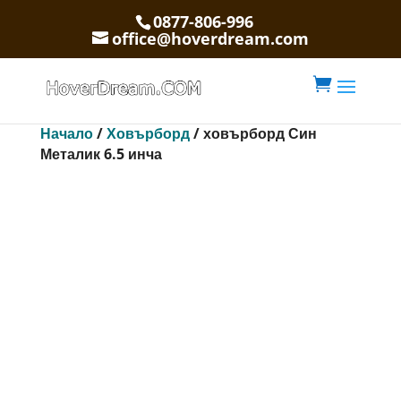
0877-806-996
office@hoverdream.com

Начало
/
Ховърборд
/ ховърборд Син
Металик 6.5 инча