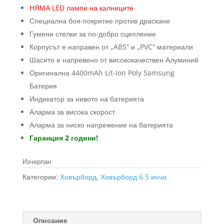
лв.).
(350.00
НЯМА LED лампи на калниците
лв.).
Специална боя-покритие против драскане
Гумени стелки за по-добро сцепление
Корпусът е направен от „ABS“ и „PVC“ материали
Шасито е напревено от висококачествен Алуминий
Оригинална 4400mAh Lit-Ion Poly Samsung
Батерия
Индикатор за нивото на батерията
Аларма за висока скорост
Аларма за ниско напрежение на батерията
Гаранция 2 години!
Изчерпан
Категории:
Ховърборд
,
Ховърборд 6.5 инча
Описание