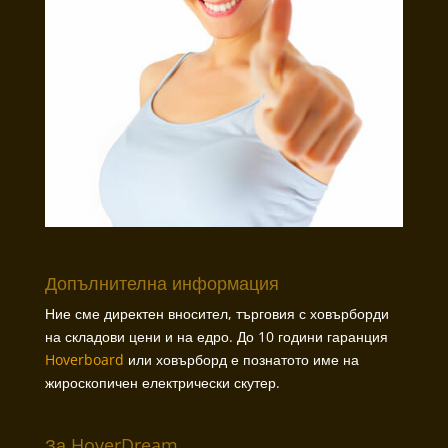
Допълнителна информация
Ние сме директен вносител, търговия с ховърборди
на складови цени и на едро. До 10 години гаранция
Hoverboard
или ховърборд е познатото име на
жироскопичен електрически скутер.
За HoverDream