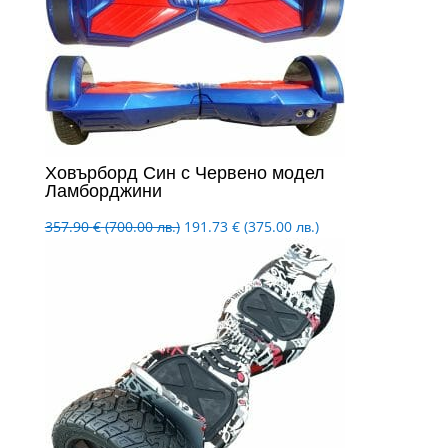
Ховърборд Син с Червено модел
Ламборджини
Original
Текущата
357.90
€
(700.00 лв.)
191.73
€
(375.00 лв.)
price
цена
was:
е:
357.90 €
191.73 €
(700.00
(375.00
лв.).
лв.).