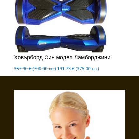
Ховърборд Син модел Ламборджини
Original
Текущата
357.90
€
(700.00 лв.)
191.73
€
(375.00 лв.)
price
цена
was:
е:
357.90 €
191.73 €
(700.00
(375.00
лв.).
лв.).