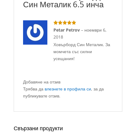
Син Металик 6.5 инча
Оценено с
Petar Petrov
–
ноември 6,
5
от 5
2018
Ховърборд Син Металик. За
момчета със силни
усещания!
Добавяне на отзив
Трябва да
влезнете в профила си
, за да
публикувате отзив.
Свързани продукти