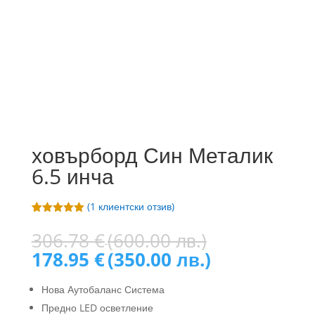
ховърборд Син Металик
6.5 инча
(
1
клиентски отзив)
Оценен
1
5.00
от 5,
Original
306.78
€
(600.00 лв.)
базирано
price
Текущата
на
178.95
€
(350.00 лв.)
потребителс
was:
цена
ки оценки
306.78 €
е:
Нова Аутобаланс Система
(600.00
178.95 €
Предно LED осветление