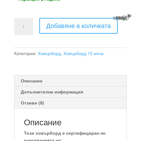
Купи с
13 x €28.01 (13 x 54.78 BGN)
количество
Добавяне в количката
за
ховърборд
Син
Космос
Категории:
Ховърборд
,
Ховърборд 10 инча
10
инча
Описание
Допълнителна информация
Отзиви (0)
Описание
Този ховърборд е сертифициран по
изискванията на: