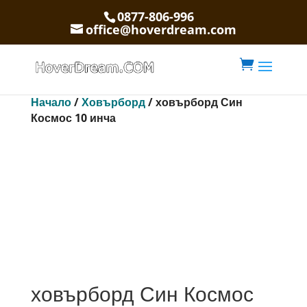
0877-806-996
office@hoverdream.com

Начало
/
Ховърборд
/ ховърборд Син
Космос 10 инча
ховърборд Син Космос