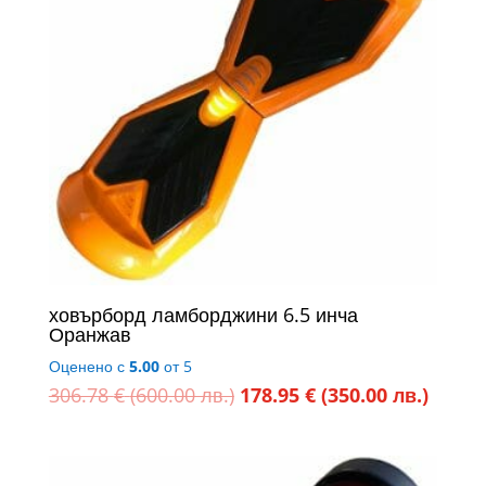
ховърборд ламборджини 6.5 инча
Оранжав
Оценено с
5.00
от 5
Original
Текущ
306.78
€
(600.00 лв.)
178.95
€
(350.00 лв.)
price
цена
was:
е: