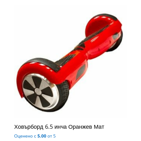
was:
е:
357.90 €
191.73
(700.00
(375.0
лв.).
лв.).
Ховърборд 6.5 инча Оранжев Мат
Оценено с
5.00
от 5