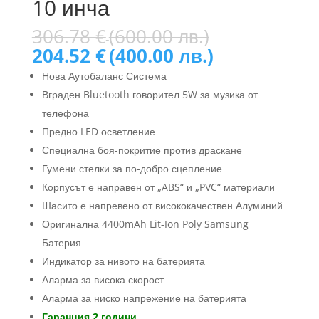
10 инча
Original
306.78
€
(600.00 лв.)
price
Текущата
204.52
€
(400.00 лв.)
was:
цена
Нова Аутобаланс Система
306.78 €
е:
Вграден Bluetooth говорител 5W за музика от
(600.00
204.52 €
лв.).
телефона
(400.00
лв.).
Предно LED осветление
Специална боя-покритие против драскане
Гумени стелки за по-добро сцепление
Корпусът е направен от „ABS“ и „PVC“ материали
Шасито е напревено от висококачествен Алуминий
Оригинална 4400mAh Lit-Ion Poly Samsung
Батерия
Индикатор за нивото на батерията
Аларма за висока скорост
Аларма за ниско напрежение на батерията
Гаранция 2 години