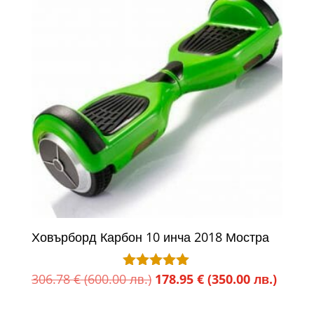
(600.00
(350.0
лв.).
лв.).
Ховърборд Карбон 10 инча 2018 Мостра
Original
Текущ
306.78
€
(600.00 лв.)
178.95
€
(350.00 лв.)
Оценено с
5.00
price
цена
от 5