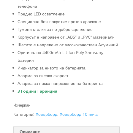
лв.).
телефона
Предно LED осветление
Специална боя-покритие против драскане
Гумени стелки за по-добро сцепление
Корпусът е направен от „ABS“ и „PVC“ материали
Шасито е напревено от висококачествен Алуминий
Оригинална 4400mAh Lit-Ion Poly Samsung
Батерия
Индикатор за нивото на батерията
Аларма за висока скорост
Аларма за ниско напрежение на батерията
3 Години Гаранция
Изчерпан
Категории:
Ховърборд
,
Ховърборд 10 инча
Описание