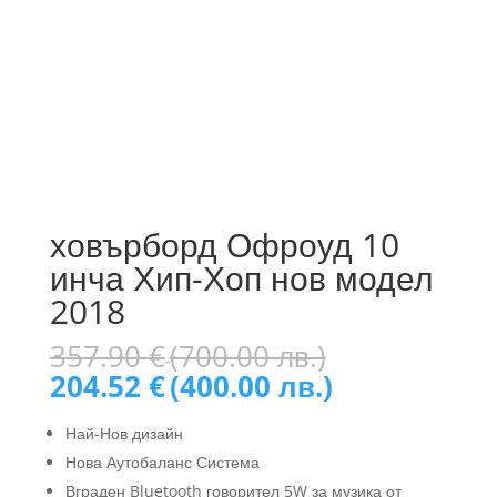
ховърборд Офроуд 10
инча Хип-Хоп нов модел
2018
Original
357.90
€
(700.00 лв.)
price
Текущата
204.52
€
(400.00 лв.)
was:
цена
357.90 €
е:
Най-Нов дизайн
(700.00
204.52 €
Нова Аутобаланс Система
лв.).
(400.00
Вграден Bluetooth говорител 5W за музика от