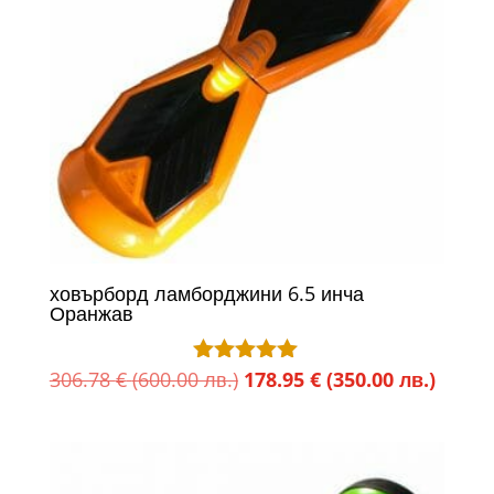
ховърборд ламборджини 6.5 инча
Оранжав
Original
Текущ
306.78
€
(600.00 лв.)
178.95
€
(350.00 лв.)
Оценено с
5.00
price
цена
от 5
was:
е:
306.78 €
178.95