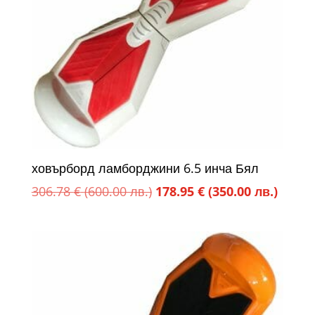
ховърборд ламборджини 6.5 инча Бял
Original
Текущ
306.78
€
(600.00 лв.)
178.95
€
(350.00 лв.)
price
цена
was:
е:
306.78 €
178.95
(600.00
(350.0
лв.).
лв.).