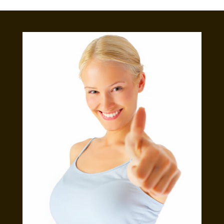
was:
е:
306.78 €
178.95
(600.00
(350.0
лв.).
лв.).