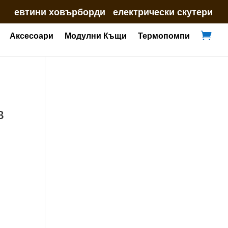
евтини ховърборди
електрически скутери
Аксесоари
Модулни Къщи
Термопомпи

в
l
та
€
€