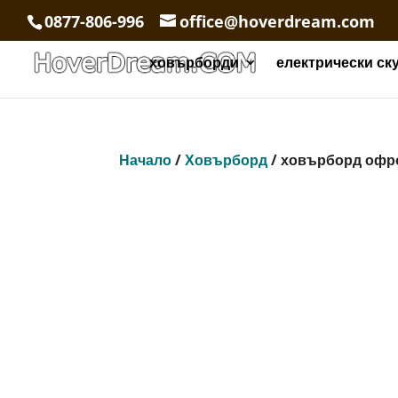
0877-806-996
office@hoverdream.com
ховърборди
електрически ск
Начало
/
Ховърборд
/ ховърборд офр