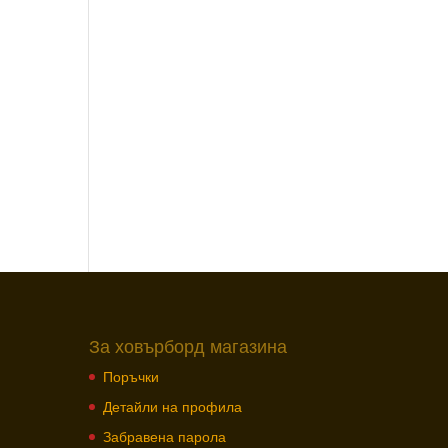
За ховърборд магазина
Поръчки
Детайли на профила
Забравена парола