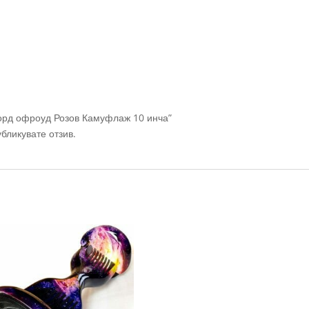
борд офроуд Розов Камуфлаж 10 инча”
убликувате отзив.