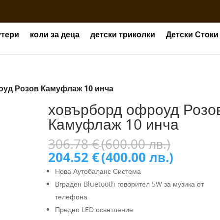
утери
коли за деца
детски триколки
Детски Стоки
оуд Розов Камуфлаж 10 инча
ховърборд офроуд Розо
Камуфлаж 10 инча
Origina
306.78
€
(600.00 лв.)
price
Текуща
204.52
€
(400.00 лв.)
was:
цена
Нова Аутобаланс Система
306.78 
е:
Вграден Bluetooth говорител 5W за музика от
(600.00
204.52 
лв.).
телефона
(400.00
лв.).
Предно LED осветление