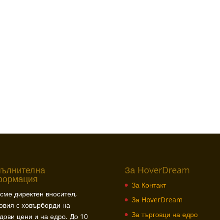
пълнителна
За HoverDream
формация
За Контакт
сме директен вносител,
За HoverDream
овия с ховърборди на
За търговци на едро
дови цени и на едро. До 10