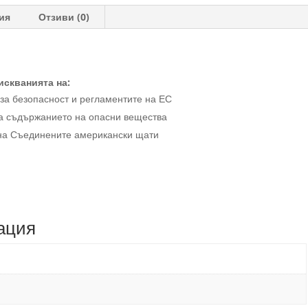
ия
Отзиви (0)
искванията на:
 за безопасност и регламентите на ЕС
ва съдържанието на опасни вещества
о на Съединените американски щати
ация