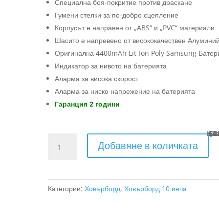
Специална боя-покритие против драскане
Гумени стелки за по-добро сцепление
Корпусът е направен от „ABS“ и „PVC“ материали
Шасито е напревено от висококачествен Алумини
Оригинална 4400mAh Lit-Ion Poly Samsung Батер
Индикатор за нивото на батерията
Аларма за висока скорост
Аларма за ниско напрежение на батерията
Гаранция 2 години
Купи с
13 x €28.01 (13 x
количество
Добавяне в количката
за
ховърборд
офроуд
Розов
Категории:
Ховърборд
,
Ховърборд 10 инча
Камуфлаж
10
инча