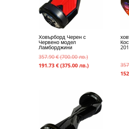
Ховърборд Черен с
хо
Червено модел
Кос
Ламборджини
201
Original
357.90
€
(700.00 лв.)
357
price
Текущата
191.73
€
(375.00 лв.)
152
was:
цена
357.90 €
е:
(700.00
191.73 €
лв.).
(375.00
лв.).