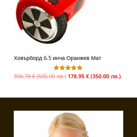
Ховърборд 6.5 инча Оранжев Мат
Original
Текущ
306.78
€
(600.00 лв.)
178.95
€
(350.00 лв.)
Оценено с
5.00
price
цена
от 5
was:
е:
306.78 €
178.95
(600.00
(350.0
лв.).
лв.).