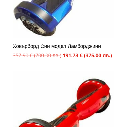
Ховърборд Син модел Ламборджини
Original
Текущ
357.90
€
(700.00 лв.)
191.73
€
(375.00 лв.)
price
цена
was:
е:
357.90 €
191.73
(700.00
(375.0
лв.).
лв.).