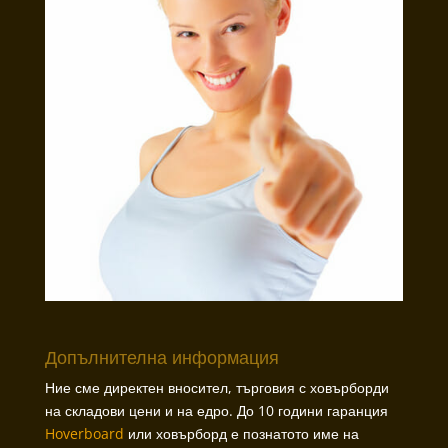
Допълнителна информация
Ние сме директен вносител, търговия с ховърборди
на складови цени и на едро. До 10 години гаранция
Hoverboard
или ховърборд е познатото име на