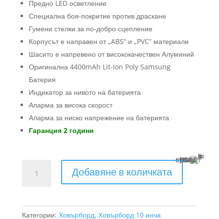
лв.).
Предно LED осветление
Специална боя-покритие против драскане
Гумени стелки за по-добро сцепление
Корпусът е направен от „ABS“ и „PVC“ материали
Шасито е напревено от висококачествен Алуминий
Оригинална 4400mAh Lit-Ion Poly Samsung
Батерия
Индикатор за нивото на батерията
Аларма за висока скорост
Аларма за ниско напрежение на батерията
Гаранция 2 години
Купи с
13 x €28.01 (13 x 54.78 BGN)
количество
Добавяне в количката
за
ховърборд
офроуд
Космос
Категории:
Ховърборд
,
Ховърборд 10 инча