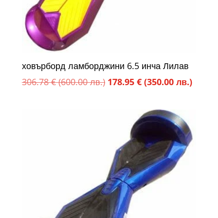
ховърборд ламборджини 6.5 инча Лилав
Original
Текущ
306.78
€
(600.00 лв.)
178.95
€
(350.00 лв.)
price
цена
was:
е:
306.78 €
178.95
(600.00
(350.0
лв.).
лв.).