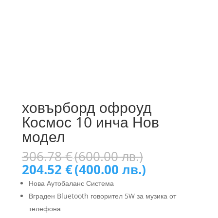
ховърборд офроуд
Космос 10 инча Нов
модел
Original
306.78
€
(600.00 лв.)
price
Текущата
204.52
€
(400.00 лв.)
was:
цена
Нова Аутобаланс Система
306.78 €
е:
Вграден Bluetooth говорител 5W за музика от
(600.00
204.52 €
лв.).
телефона
(400.00