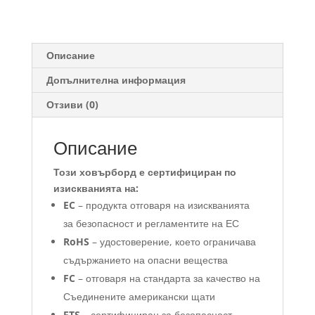
10
инча
Нов
модел
Описание
Допълнителна информация
Отзиви (0)
Описание
Този ховърборд е сертифициран по
изискванията на:
EC
– продукта отговаря на изискванията
за безопасност и регламентите на ЕС
RoHS
– удостоверение, което ограничава
съдържанието на опасни вещества
FC
– отговаря на стандарта за качество на
Съединените американски щати
FTS
– сертифициран за безопасност