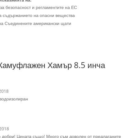
 за безопасност и регламентите на ЕС
ва съдържанието на опасни вещества
о на Съединените американски щати
Камуфлажен Хамър 8.5 инча
2018
 водоизолиран
 2018
 добри! Цената също! Много съм доволен от предлаганите