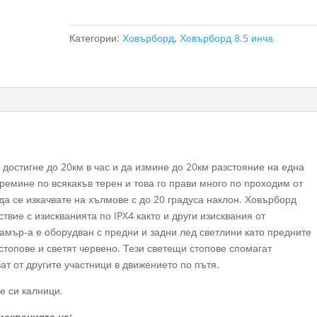
Хамър
8.5
инча
Категории:
Ховърборд
,
Ховърборд 8.5 инча
достигне до 20км в час и да измине до 20км разстояние на една
ремине по всякакъв терен и това го прави много по проходим от
да се изкачвате на хълмове с до 20 градуса наклон. Ховърборд
твие с изискванията по IPX4 както и други изисквания от
Хамър-а е оборудван с предни и задни лед светлини като предните
стопове и светят червено. Тези светещи стопове спомагат
ват от другите участници в движението по пътя.
е си калници.
искванията на: