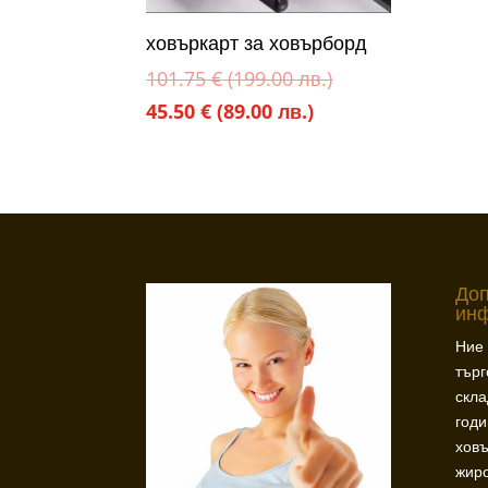
ховъркарт за ховърборд
Original
101.75
€
(199.00 лв.)
Текущата
price
45.50
€
(89.00 лв.)
цена
was:
е:
101.75 €
45.50 €
(199.00
(89.00
лв.).
лв.).
До
ин
Ние 
търг
скла
год
ховъ
жиро