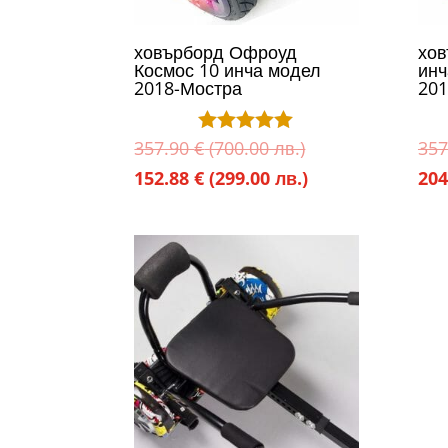
ховърборд Офроуд
хов
Космос 10 инча модел
инч
2018-Мостра
201
Original
357.90
€
(700.00 лв.)
357
Оценено с
5.00
price
Текущата
152.88
€
(299.00 лв.)
204
от 5
was:
цена
357.90 €
е:
(700.00
152.88 €
лв.).
(299.00
лв.).