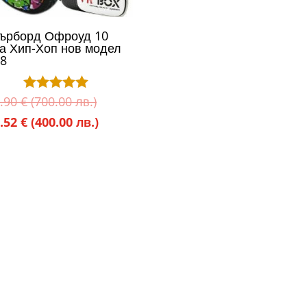
ърборд Офроуд 10
а Хип-Хоп нов модел
8
Original
.90
€
(700.00 лв.)
Оценено с
5.00
price
Текущата
.52
€
(400.00 лв.)
от 5
was:
цена
357.90 €
е:
(700.00
204.52 €
лв.).
(400.00
лв.).