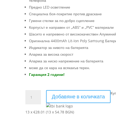
телефона
лв.).
(400.00
Предно LED осветление
лв.).
Специална боя-покритие против драскане
Гумени стелки за по-добро сцепление
Корпусът е направен от „ABS“ и „PVC“ материали
Шасито е напревено от висококачествен Алумини
Оригинална 4400mAh Lit-Ion Poly Samsung Батер
Индикатор за нивото на батерията
Аларма за висока скорост
Аларма за ниско напрежение на батерията
може да се кара на всякакъв терен.
Гаранция 2 години!
количество
Ку
Добавяне в количката
за
ховърборд
Камуфлажен
13 x €28.01 (13 x 54.78 BGN)