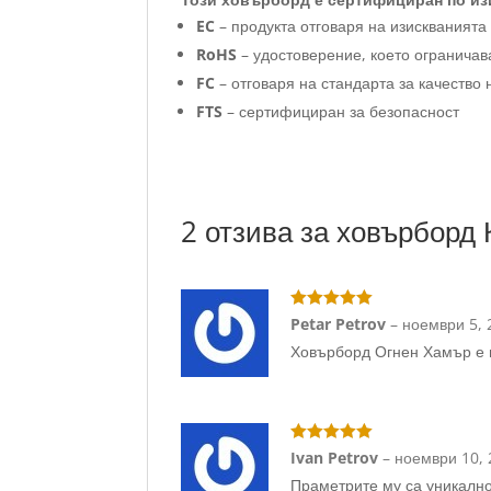
EC
– продукта отговаря на изискванията
RoHS
– удостоверение, което огранича
FC
– отговаря на стандарта за качеств
FTS
– сертифициран за безопасност
2 отзива за
ховърборд 
Оценено с
5
Petar Petrov
–
ноември 5, 
от 5
Ховърборд Огнен Хамър е
Оценено с
5
Ivan Petrov
–
ноември 10,
от 5
Праметрите му са уникално