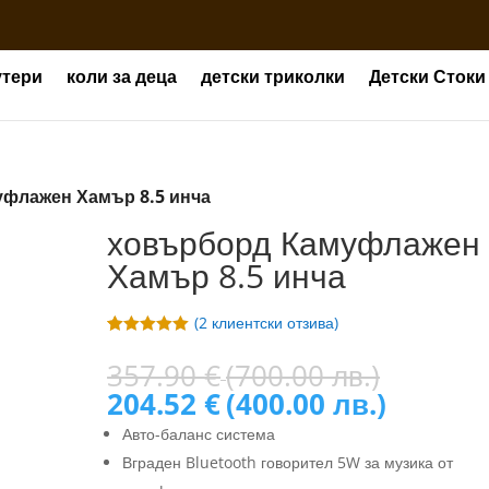
утери
коли за деца
детски триколки
Детски Стоки
уфлажен Хамър 8.5 инча
ховърборд Камуфлажен
Хамър 8.5 инча
(
2
клиентски отзива)
Оценен
2
5.00
от 5,
Origina
357.90
€
(700.00 лв.)
базирано на
price
Текуща
204.52
€
(400.00 лв.)
потребителс
ки оценки
was:
цена
Авто-баланс система
357.90
е:
Вграден Bluetooth говорител 5W за музика от
(700.00
204.52 