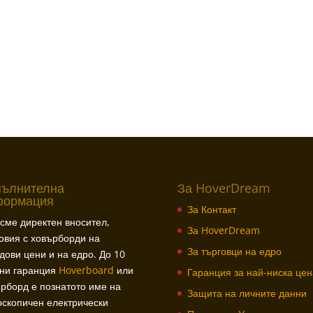
пълнителна
За HoverDream
формация
За Контакт
сме директен вносител,
За HoverDream
овия с ховърборди на
За търговци на едро
дови цени и на едро. До 10
ини гаранция
Hoverboard
или
Гаранция за най-ниска цен
рборд е познатото име на
Защита на личните данни
скопичен електрически