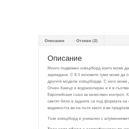
Описание
Отзиви (2)
Описание
Много подвижен ховърборд които може да 
зареждане. С 8.5 инчовите гуми може да п
другите модели ховърборди. С него може 
Огнен Хамър е водоизолиран и е в съотвес
Европейския съюз за качествен контрол. 
светят бяло а задните са под формата на 
видимостта ви на пътя както и ви предпаз
Този ховърборд е уникален с алуминиевит
Този ховърборд е сертифициран по из