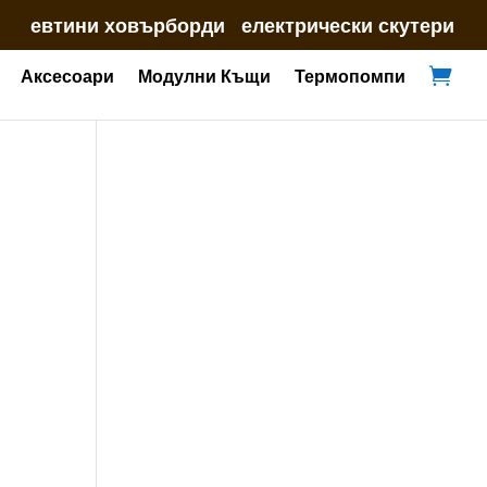
евтини ховърборди
електрически скутери
Аксесоари
Модулни Къщи
Термопомпи

l
та
 €
€