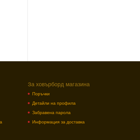
За ховърборд магазина
Поръчки
Детайли на профила
Забравена парола
а
Информация за доставка