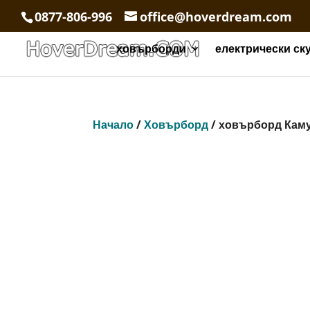
0877-806-996
office@hoverdream.com
ховърборди
електрически ск
Начало
/
Ховърборд
/ ховърборд Кам