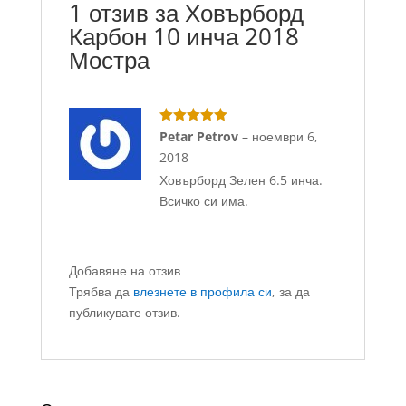
1 отзив за
Ховърборд
Карбон 10 инча 2018
Мостра
Оценено с
Petar Petrov
–
ноември 6,
5
от 5
2018
Ховърборд Зелен 6.5 инча.
Всичко си има.
Добавяне на отзив
Трябва да
влезнете в профила си
, за да
публикувате отзив.