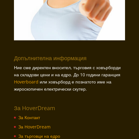
Допълнителна информация
Ние сме директен вносител, търговия с ховърборди
на складови цени и на едро. До 10 години гаранция
Hoverboard
или ховърборд е познатото име на
жироскопичен електрически скутер.
За HoverDream
За Контакт
За HoverDream
За търговци на едро