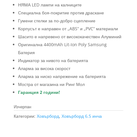
лв.).
(350.00
НЯМА LED лампи на калниците
лв.).
Специална боя-покритие против драскане
Гумени стелки за по-добро сцепление
Корпусът е направен от „ABS“ и „PVC“ материали
Шасито е напревено от висококачествен Алуминий
Оригинална 4400mAh Lit-Ion Poly Samsung
Батерия
Индикатор за нивото на батерията
Аларма за висока скорост
Аларма за ниско напрежение на батерията
Мостра от магазина ни Ринг Мол
Гаранция 2 години!
Изчерпан
Категории:
Ховърборд
,
Ховърборд 6.5 инча