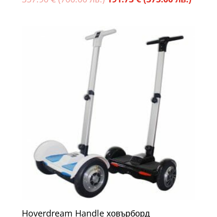
price
цена
was:
е:
357.90 €
191.73
(700.00
(375.0
лв.).
лв.).
Hoverdream Handle ховърборд