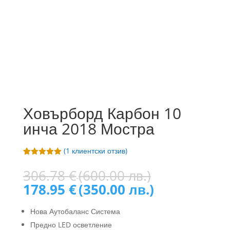
Ховърборд Карбон 10
инча 2018 Мостра
(
1
клиентски отзив)
Оценен
1
5.00
от 5,
Original
306.78
€
(600.00 лв.)
базирано
price
Текущата
на
178.95
€
(350.00 лв.)
потребителс
was:
цена
ки оценки
306.78 €
е:
Нова Аутобаланс Система
(600.00
178.95 €
Предно LED осветление