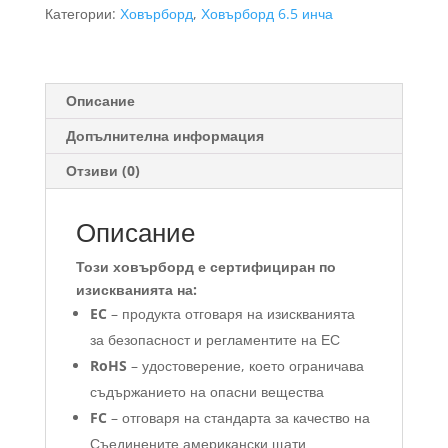
6.5
Категории:
Ховърборд
,
Ховърборд 6.5 инча
инча
Екстри
Описание
Допълнителна информация
Отзиви (0)
Описание
Този ховърборд е сертифициран по
изискванията на:
EC
– продукта отговаря на изискванията
за безопасност и регламентите на ЕС
RoHS
– удостоверение, което ограничава
съдържанието на опасни вещества
FC
– отговаря на стандарта за качество на
Съединените американски щати