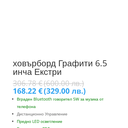
ховърборд Графити 6.5
инча Екстри
Original
306.78
€
(600.00 лв.)
price
Текущата
168.22
€
(329.00 лв.)
was:
цена
Вграден Bluetooth говорител 5W за музика от
306.78 €
е:
телефона
(600.00
168.22 €
лв.).
Дистанционно Управление
(329.00
лв.).
Предно LED осветление