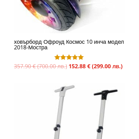
ховърборд Офроуд Космос 10 инча модел
2018-Мостра
Original
Текущ
357.90
€
(700.00 лв.)
152.88
€
(299.00 лв.)
Оценено с
5.00
price
цена
от 5
was:
е:
357.90 €
152.88
(700.00
(299.0
лв.).
лв.).