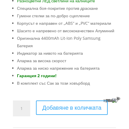
Разноцветни ЛЕД светлини на калниците
Специална боя-покритие против драскане
Гумени стелки за по-добро сцепление
Корпусът е направен от „ABS“ и „PVC“ материали
Шасито е напревено от висококачествен Алуминий
Оригинална 4400mAh Lit-Ion Poly Samsung
Батерия
Индикатор за нивото на батерията
Аларма за висока скорост
Аларма за ниско напрежение на батерията
Гаранция 2 години!
В комплект със Сак за този ховърборд
Купи с
13 x €24.67 (13 x 48.25 BGN)
количество
Добавяне в количката
за
ховърборд
Графити