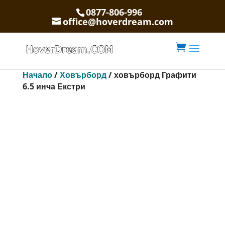
0877-806-996
office@hoverdream.com

Начало
/
Ховърборд
/ ховърборд Графити
6.5 инча Екстри