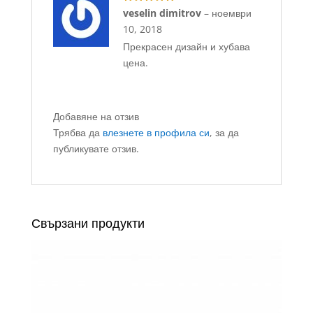
Оценено с
veselin dimitrov
–
ноември
5
от 5
10, 2018
Прекрасен дизайн и хубава
цена.
Добавяне на отзив
Трябва да
влезнете в профила си
, за да
публикувате отзив.
Свързани продукти