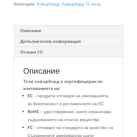
10
Категории:
Ховърборд
,
Ховърборд 10 инча
инча
Описание
Допълнителна информация
Отзиви (1)
Описание
Този ховърборд е сертифициран по
изискванията на:
EC
– продукта отговаря на изискванията
за безопасност и регламентите на ЕС
RoHS
– удостоверение, което ограничава
съдържанието на опасни вещества
FC
– отговаря на стандарта за качество на
Съединените американски щати