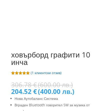
ховърборд графити 10
инча
(
1
клиентски отзив)
Оценен
1
5.00
от 5,
Original
306.78
€
(600.00 лв.)
базирано
price
Текущата
на
204.52
€
(400.00 лв.)
потребителс
was:
цена
ки оценки
Нова Аутобаланс Система
306.78 €
е:
Вграден Bluetooth говорител 5W за музика от
(600.00
204.52 €