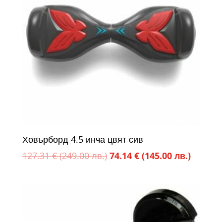
Ховърборд 4.5 инча цвят сив
Original
Текуща
127.31
€
(249.00 лв.)
74.14
€
(145.00 лв.)
price
цена
was:
е:
127.31 €
74.14 €
(249.00
(145.00