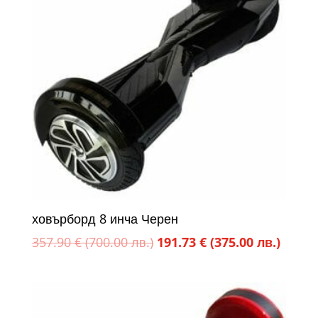
лв.).
лв.).
ховърборд 8 инча Черен
Original
Текущ
357.90
€
(700.00 лв.)
191.73
€
(375.00 лв.)
price
цена
was:
е:
357.90 €
191.73