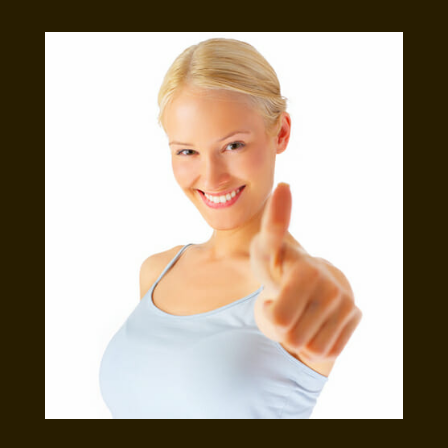
357.90 €
191.73
(700.00
(375.0
лв.).
лв.).