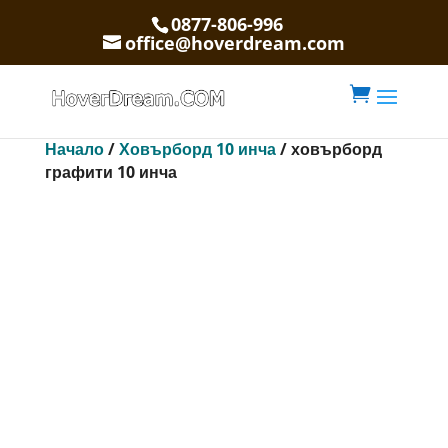
0877-806-996
office@hoverdream.com

Начало
/
Ховърборд 10 инча
/ ховърборд
графити 10 инча