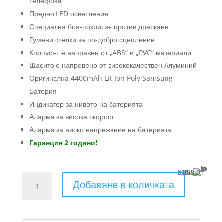
лв.).
телефона
(400.00
лв.).
Предно LED осветление
Специална боя-покритие против драскане
Гумени стелки за по-добро сцепление
Корпусът е направен от „ABS“ и „PVC“ материали
Шасито е напревено от висококачествен Алуминий
Оригинална 4400mAh Lit-Ion Poly Samsung
Батерия
Индикатор за нивото на батерията
Аларма за висока скорост
Аларма за ниско напрежение на батерията
Гаранция 2 години!
Купи с
13 x €28.01
количество
Добавяне в количката
за
ховърборд
графити