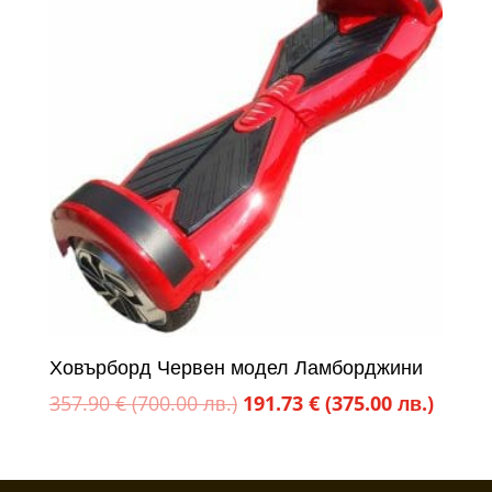
(700.00
(375.0
лв.).
лв.).
Ховърборд Червен модел Ламборджини
Original
Текущ
357.90
€
(700.00 лв.)
191.73
€
(375.00 лв.)
price
цена
was:
е: