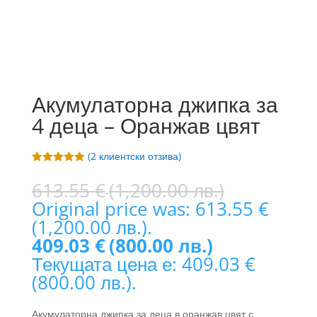
Акумулаторна джипка за
4 деца – Оранжав цвят
(
2
клиентски отзива)
Оценен
2
5.00
от 5,
613.55
€
(1,200.00 лв.)
базирано на
Original price was: 613.55 €
потребителс
ки оценки
(1,200.00 лв.).
409.03
€
(800.00 лв.)
Текущата цена е: 409.03 €
(800.00 лв.).
Акумулаторна джипка за деца в оранжав цвят с