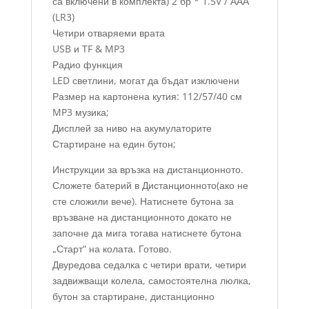
са включени в комплекта) 2 бр * 1.5V / ААА
(LR3)
Четири отваряеми врата
USB и TF & MP3
Радио функция
LED светлини, могат да бъдат изключени
Размер на картонена кутия: 112/57/40 см
MP3 музика;
Дисплей за ниво на акумулаторите
Стартиране на един бутон;
Инструкции за връзка на дистанционното.
Сложете батерий в Дистанционното(ако не
сте сложили вече). Натиснете бутона за
връзване на дистанционното докато не
започне да мига тогава натиснете бутона
„Старт“ на колата. Готово.
Двуредова седалка с четири врати, четири
задвижващи колела, самостоятелна люлка,
бутон за стартиране, дистанционно