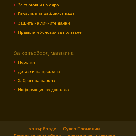
За търговци на едро
Гаранция за най-ниска цена
Защита на личните данни
Правила и Условия за ползване
За ховърборд магазина
Поръчки
Детайли на профила
Забравена парола
Информация за доставка
ховърборди
Супер Промоции
Сервиз за ховърборд
електрически скутери