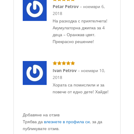
Оценено с
5
Petar Petrov
–
ноември 6,
от 5
2018
На разходка с приятелчета!
Акумулаторна джипка за 4
деца – Оранжав цвят.
Прекрасно решение!
Оценено с
5
Ivan Petrov
–
ноември 10,
от 5
2018
Хората са помислили и за
повече от едно дете! Хайде!
Добавяне на отзив
Трябва да
влезнете в профила си
, за да
публикувате отзив.