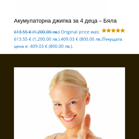
Акумулаторна джипка за 4 деца – Бяла
613.55
€
(1,200.00 лв.)
Original price was:
Оценено с
613.55 € (1,200.00 лв.).
409.03
€
(800.00 лв.)
Текущата
5.00
от 5
цена е: 409.03 € (800.00 лв.).