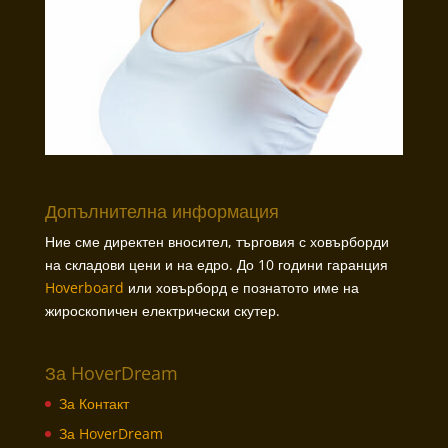
Допълнителна информация
Ние сме директен вносител, търговия с ховърборди
на складови цени и на едро. До 10 години гаранция
Hoverboard
или ховърборд е познатото име на
жироскопичен електрически скутер.
За HoverDream
За Контакт
За HoverDream