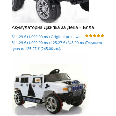
Акумулаторна Джипка за Деца – Бяла
511.29
€
(1,000.00 лв.)
Original price was:
Оценено с
511.29 € (1,000.00 лв.).
125.27
€
(245.00 лв.)
Текущата
5.00
от 5
цена е: 125.27 € (245.00 лв.).