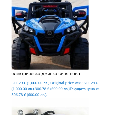
електрическа джипка синя нова
511.29
€
(1,000.00 лв.)
Original price was: 511.29 €
(1,000.00 лв.).
306.78
€
(600.00 лв.)
Текущата цена е:
306.78 € (600.00 лв.).