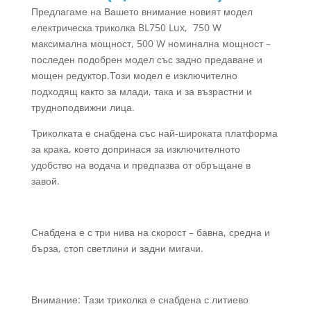
was:
цена
Предлагаме на Вашето внимание новият модел
2044.66 
е:
електрическа триколка BL750 Lux, 750 W
(3,999.0
915.00 €
максимална мощност, 500 W номинална мощност –
лв.).
(1,789.58
последен подобрен модел със задно предаване и
лв.).
мощен редуктор.Този модел е изключително
подходящ както за млади, така и за възрастни и
трудноподвижни лица.
Триколката е снабдена със най-широката платформа
за крака, което допринася за изключителното
удобство на водача и предпазва от обръщане в
завой.
Снабдена е с три нива на скорост – бавна, средна и
бърза, стоп светлини и задни мигачи.
Внимание: Тази триколка е снабдена с литиево