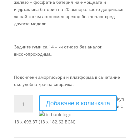
желязо – фосфатна батерия най-мощната и
издръжлива батерия на 20 ампера, което допринася
за най-голям автономен преход без аналог сред
другите модели .
Задните гуми са 14 – ки отново без аналог,
високопроходима.
Подсилени амортисьори и платформа в съчетание
със удобна крачна спирачка.
количество
Куп
Добавяне в количката
за
и с
Електрическа
Триколка
13 x €93.37 (13 x 182.62 BGN)
BL-
750