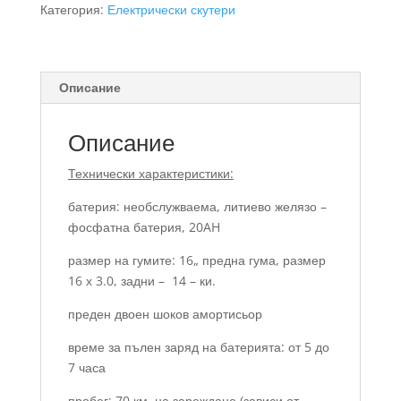
Lux
Категория:
Електрически скутери
Червена
Описание
Описание
Технически характеристики:
батерия: необслужваема, литиево желязо –
фосфатна батерия, 20AH
размер на гумите: 16„ предна гума, размер
16 х 3.0, задни – 14 – ки.
преден двоен шоков амортисьор
време за пълен заряд на батерията: от 5 до
7 часа
пробег: 70 км. на зареждане (зависи от