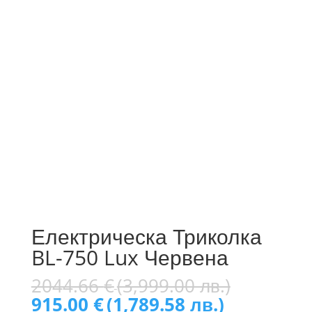
Електрическа Триколка
BL-750 Lux Червена
Original
2044.66
€
(3,999.00 лв.)
price
Текущата
915.00
€
(1,789.58 лв.)