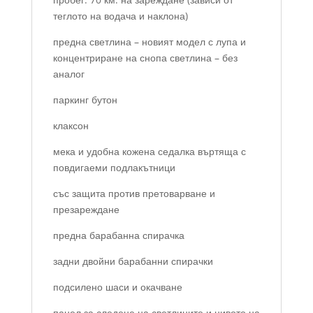
теглото на водача и наклона)
предна светлина – новият модел с лупа и
концентриране на снопа светлина – без
аналог
паркинг бутон
клаксон
мека и удобна кожена седалка въртяща с
повдигаеми подлакътници
със защита против претоварване и
презареждане
предна барабанна спирачка
задни двойни барабанни спирачки
подсилено шаси и окачване
панел за следене на светлините и нивото на