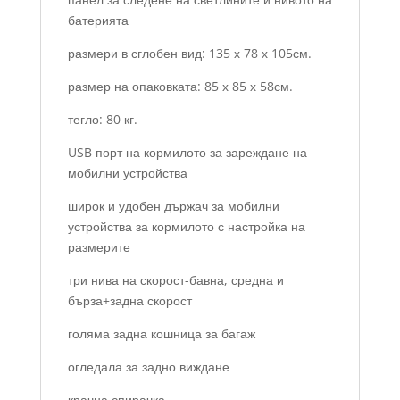
батерията
размери в сглобен вид: 135 х 78 х 105см.
размер на опаковката: 85 х 85 х 58см.
тегло: 80 кг.
USB порт на кормилото за зареждане на
мобилни устройства
широк и удобен държач за мобилни
устройства за кормилото с настройка на
размерите
три нива на скорост-бавна, средна и
бърза+задна скорост
голяма задна кошница за багаж
огледала за задно виждане
крачна спирачка