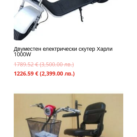
Двуместен електрически скутер Харли
1000W
Original
1789.52
€
(3,500.00 лв.)
price
Текущата
1226.59
€
(2,399.00 лв.)
was:
цена
1789.52 €
е:
(3,500.00
1226.59 €
лв.).
(2,399.00
лв.).