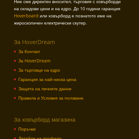
Ние сме директен вносител, търговия с ховърборди
на складови цени и на едро. До 10 години гаранция
Hoverboard
или ховърборд е познатото име на
жироскопичен електрически скутер.
За HoverDream
За Контакт
За HoverDream
За търговци на едро
Гаранция за най-ниска цена
Защита на личните данни
Правила и Условия за ползване
За ховърборд магазина
Поръчки
Детайли на профила