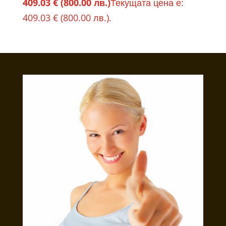
409.03
€
(800.00 лв.)
Текущата цена е:
409.03 € (800.00 лв.).