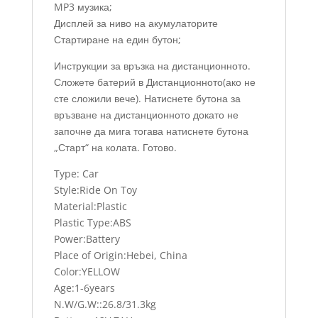
MP3 музика;
Дисплей за ниво на акумулаторите
Стартиране на един бутон;
Инструкции за връзка на дистанционното.
Сложете батерий в Дистанционното(ако не
сте сложили вече). Натиснете бутона за
връзване на дистанционното докато не
започне да мига тогава натиснете бутона
„Старт“ на колата. Готово.
Type: Car
Style:Ride On Toy
Material:Plastic
Plastic Type:ABS
Power:Battery
Place of Origin:Hebei, China
Color:YELLOW
Age:1-6years
N.W/G.W::26.8/31.3kg