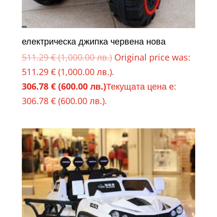
електрическа джипка червена нова
511.29
€
(1,000.00 лв.)
Original price was:
511.29 € (1,000.00 лв.).
306.78
€
(600.00 лв.)
Текущата цена е:
306.78 € (600.00 лв.).