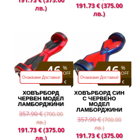
Original
Теку
191.73
€
(375.00
price
цена
лв.)
price
цена
лв.)
was:
е:
was:
е:
357.90 €
191.73 €
357.90 €
191.
(700.00
(375.00
(700.00
(375
лв.).
лв.).
лв.).
лв.).
46
46
%
%
OFF
OFF
Очакваме Доставка!
Очакваме Доставка!
Save 166 €
Save 166 €
ХОВЪРБОРД
ХОВЪРБОРД СИН
ЧЕРВЕН МОДЕЛ
С ЧЕРВЕНО
ЛАМБОРДЖИНИ
МОДЕЛ
ЛАМБОРДЖИНИ
357.90
€
(700.00
357.90
€
(700.00
лв.)
лв.)
Original
Текущата
191.73
€
(375.00
Original
Теку
191.73
€
(375.00
price
цена
лв.)