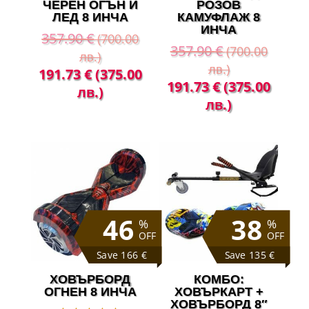
ЧЕРЕН ОГЪН И
РОЗОВ
ЛЕД 8 ИНЧА
КАМУФЛАЖ 8
ИНЧА
357.90
€
(700.00
357.90
€
(700.00
лв.)
лв.)
Original
Текущата
191.73
€
(375.00
Original
Теку
191.73
€
(375.00
price
цена
лв.)
price
цена
лв.)
was:
е:
was:
е:
357.90 €
191.73 €
357.90 €
191.
(700.00
(375.00
(700.00
(375
лв.).
лв.).
лв.).
лв.).
46
38
%
%
OFF
OFF
Save 166 €
Save 135 €
ХОВЪРБОРД
КОМБО:
ОГНЕН 8 ИНЧА
ХОВЪРКАРТ +
ХОВЪРБОРД 8″