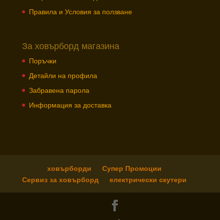
Правила и Условия за ползване
За ховърборд магазина
Поръчки
Детайли на профила
Забравена парола
Информация за доставка
ховърборди
Супер Промоции
Сервиз за ховърборд
електрически скутери