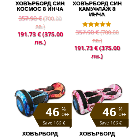
ХОВЪРБОРД СИН
ХОВЪРБОРД СИН
КОСМОС 8 ИНЧА
КАМУФЛАЖ 8
ИНЧА
357.90
€
(700.00
лв.)
357.90
€
(700.00
Оценено с
Original
Текущата
191.73
€
(375.00
5.00
лв.)
price
цена
лв.)
от 5
Original
Теку
191.73
€
(375.00
was:
е:
price
цена
лв.)
357.90 €
191.73 €
was:
е:
(700.00
(375.00
357.90 €
191.
лв.).
лв.).
(700.00
(375
лв.).
лв.).
46
46
%
%
OFF
OFF
Save 166 €
Save 166 €
ХОВЪРБОРД
ХОВЪРБОРД