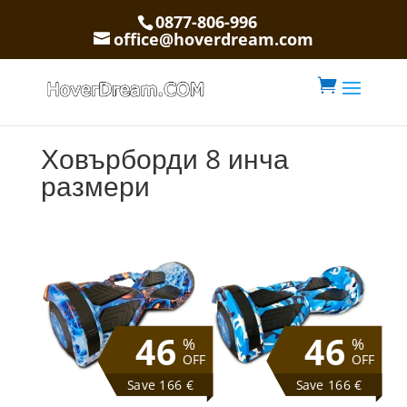
0877-806-996
office@hoverdream.com

Ховърборди 8 инча
размери
46
46
%
%
OFF
OFF
Save 166 €
Save 166 €