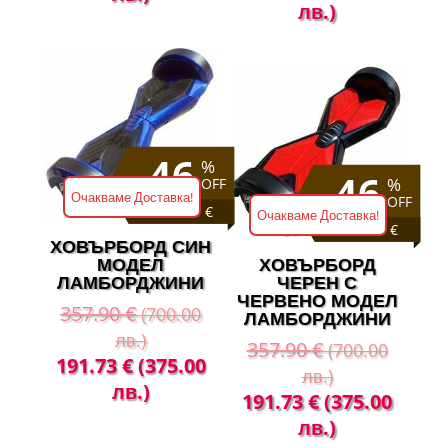
price
цена
лв.)
was:
е:
was:
е:
357.90 €
191.73 €
357.90 €
191.
(700.00
(375.00
(700.00
(375
лв.).
лв.).
лв.).
лв.).
46
%
46
%
OFF
Очакваме Доставка!
OFF
Save 166 €
Очакваме Доставка!
Save 166 €
ХОВЪРБОРД СИН
МОДЕЛ
ХОВЪРБОРД
ЛАМБОРДЖИНИ
ЧЕРЕН С
ЧЕРВЕНО МОДЕЛ
357.90
€
(700.00
ЛАМБОРДЖИНИ
лв.)
357.90
€
(700.00
Original
Текущата
191.73
€
(375.00
лв.)
price
цена
лв.)
Original
Теку
191.73
€
(375.00
was:
е:
price
цена
лв.)
357.90 €
191.73 €