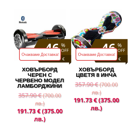
was:
е:
лв.).
лв.).
357.90 €
232.64 €
(700.00
(455.00
лв.).
лв.).
46
46
%
%
OFF
OFF
Очакваме Доставка!
Очакваме Доставка!
Save 166 €
Save 166 €
ХОВЪРБОРД
ХОВЪРБОРД
ЧЕРЕН С
ЦВЕТЯ 8 ИНЧА
ЧЕРВЕНО МОДЕЛ
357.90
€
(700.00
ЛАМБОРДЖИНИ
лв.)
357.90
€
(700.00
Original
Теку
191.73
€
(375.00
лв.)
price
цена
лв.)
Original
Текущата
191.73
€
(375.00
was:
е:
price
цена
лв.)
357.90 €
191.
was:
е:
(700.00
(375
357.90 €
191.73 €