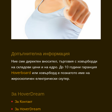
Допълнителна информация
Ние сме директен вносител, търговия с ховърборди
на складови цени и на едро. До 10 години гаранция
Hoverboard
или ховърборд е познатото име на
жироскопичен електрически скутер.
За HoverDream
За Контакт
За HoverDream