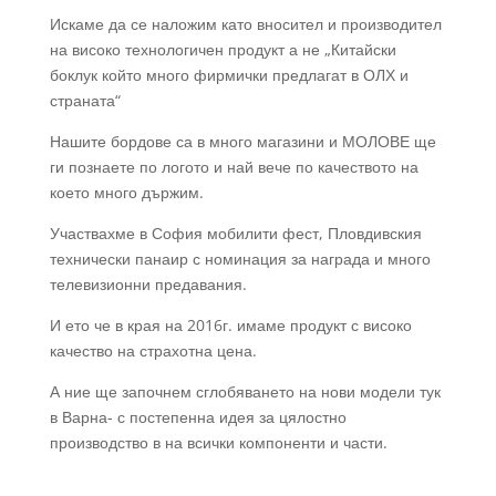
Искаме да се наложим като вносител и производител
на високо технологичен продукт а не „Китайски
боклук който много фирмички предлагат в ОЛХ и
страната“
Нашите бордове са в много магазини и МОЛОВЕ ще
ги познаете по логото и най вече по качеството на
което много държим.
Участвахме в София мобилити фест, Пловдивския
технически панаир с номинация за награда и много
телевизионни предавания.
И ето че в края на 2016г. имаме продукт с високо
качество на страхотна цена.
А ние ще започнем сглобяването на нови модели тук
в Варна- с постепенна идея за цялостно
производство в на всички компоненти и части.