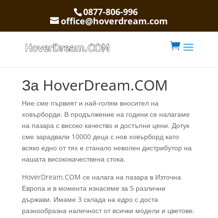
0877-806-996
office@hoverdream.com

За HoverDream.COM
Ние сме първият и най-голям вносител на
ховърборди. В продължение на години се налагаме
на пазара с високо качество и достъпни цени. Дотук
сме зарадвали 10000 деца с нов ховърборд като
всяко едно от тях е станало неволен дистрибутор на
нашата висококачествена стока.
HoverDream.COM се налага на пазара в Източна
Европа и в момента изнасяме за 5 различни
държави. Имаме 3 склада на едро с доста
разнообразна наличност от всички модели и цветове.