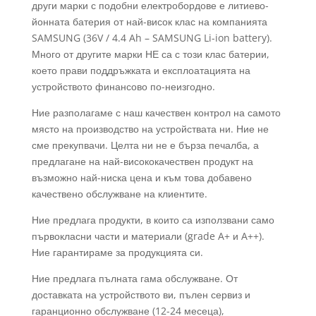
други марки с подобни електробордове е литиево-
йонната батерия от най-висок клас на компанията
SAMSUNG (36V / 4.4 Ah – SAMSUNG Li-ion battery).
Много от другите марки НЕ са с този клас батерии,
което прави поддръжката и експлоатацията на
устройството финансово по-неизгодно.
Ние разполагаме с наш качествен контрол на самото
място на производство на устройствата ни. Ние не
сме прекупвачи. Целта ни не е бърза печалба, а
предлагане на най-висококачествен продукт на
възможно най-ниска цена и към това добавено
качествено обслужване на клиентите.
Ние предлага продукти, в които са използвани само
първокласни части и материали (grade A+ и A++).
Ние гарантираме за продукцията си.
Ние предлага пълната гама обслужване. От
доставката на устройството ви, пълен сервиз и
гаранционно обслужване (12-24 месеца),