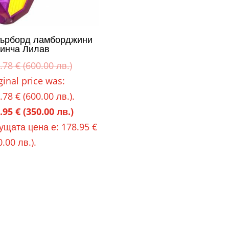
върборд ламборджини
 инча Лилав
.78
€
(600.00 лв.)
ginal price was:
.78 € (600.00 лв.).
.95
€
(350.00 лв.)
ущата цена е: 178.95 €
0.00 лв.).