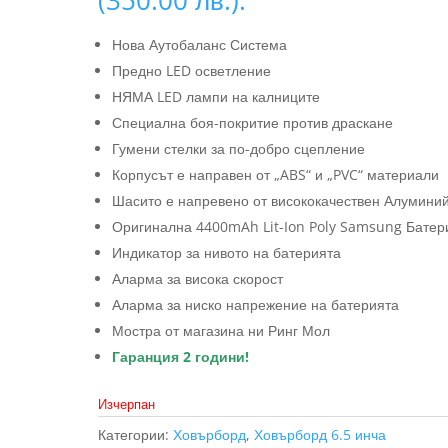
Нова Аутобаланс Система
Предно LED осветление
НЯМА LED лампи на калниците
Специална боя-покритие против драскане
Гумени стелки за по-добро сцепление
Корпусът е направен от „ABS“ и „PVC“ материали
Шасито е напревено от висококачествен Алумини
Оригинална 4400mAh Lit-Ion Poly Samsung Батер
Индикатор за нивото на батерията
Аларма за висока скорост
Аларма за ниско напрежение на батерията
Мостра от магазина ни Ринг Мол
Гаранция 2 години!
Изчерпан
Категории:
Ховърборд
,
Ховърборд 6.5 инча