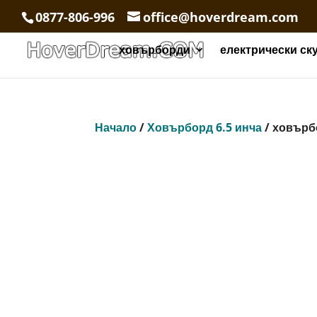
0877-806-996
office@hoverdream.com
ховърборди
електрически ск
Начало
/
Ховърборд 6.5 инча
/ ховърб