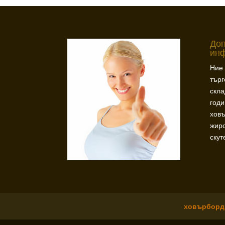
До
ин
Ние 
търг
скла
год
ховъ
жиро
скут
ховърборд