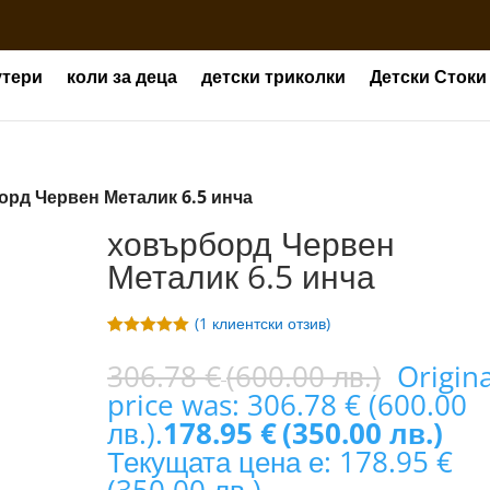
утери
коли за деца
детски триколки
Детски Стоки
орд Червен Металик 6.5 инча
ховърборд Червен
Металик 6.5 инча
(
1
клиентски отзив)
Оценен
1
5.00
от 5,
306.78
€
(600.00 лв.)
Origina
базирано на
price was: 306.78 € (600.00
потребителс
ки оценки
лв.).
178.95
€
(350.00 лв.)
Текущата цена е: 178.95 €
(350.00 лв.).