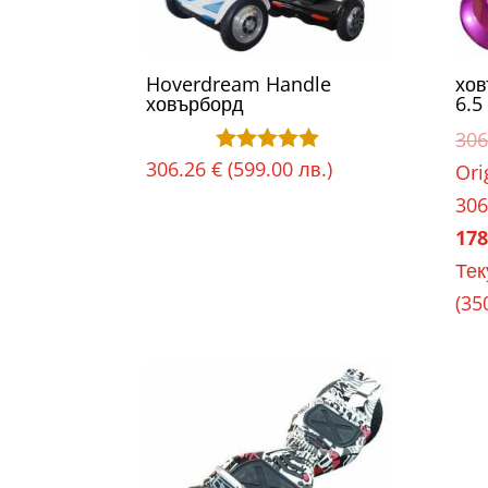
Hoverdream Handle
хо
ховърборд
6.5
306
306.26
€
(599.00 лв.)
Оценено с
Ori
5.00
306
от 5
178
Тек
(35