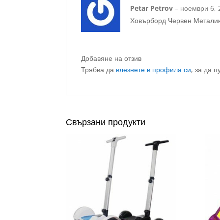
Оценено с
5
Petar Petrov
–
ноември 6, 
от 5
Ховърборд Червен Металик.
Добавяне на отзив
Трябва да
влезнете в профила си
, за да п
Свързани продукти