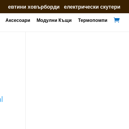
евтини ховърборди
електрически скутери
Аксесоари
Модулни Къщи
Термопомпи

l