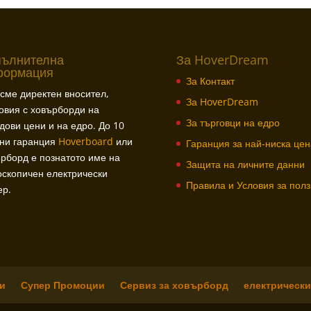
пълнителна
За HoverDream
формация
За Контакт
сме директен вносител,
За HoverDream
овия с ховърборди на
За търговци на едро
дови цени и на едро. До 10
ини гаранция
Hoverboard
или
Гаранция за най-ниска цен
рборд е познатото име на
Защита на личните данни
скопичен електрически
Правила и Условия за пол
ер.
и
Супер Промоции
Сервиз за ховърборд
електрически