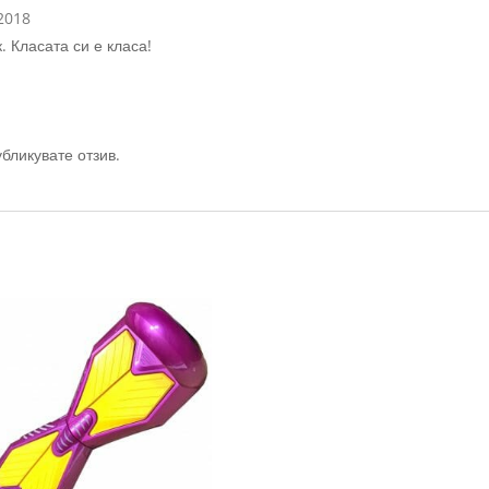
2018
 Класата си е класа!
убликувате отзив.