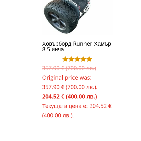
Ховърборд Runner Хамър
8.5 инча
357.90
€
(700.00 лв.)
Оценено с
5.00
Original price was:
от 5
357.90 € (700.00 лв.).
204.52
€
(400.00 лв.)
Текущата цена е: 204.52 €
(400.00 лв.).