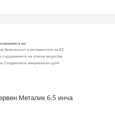
искванията на:
 за безопасност и регламентите на ЕС
ва съдържанието на опасни вещества
о на Съединените американски щати
ервен Металик 6.5 инча