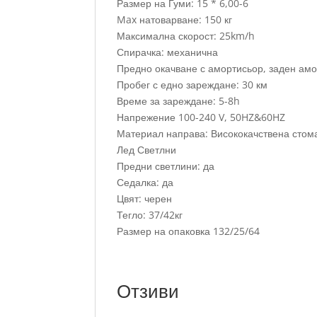
Размер на Гуми: 15 * 6,00-6
Max натоварване: 150 кг
Максимална скорост: 25km/h
Спирачка: механична
Предно окачване с амортисьор, заден ам
Пробег с едно зареждане: 30 км
Време за зареждане: 5-8h
Напрежение 100-240 V, 50HZ&60HZ
Материал направа: Висококачствена стом
Лед Светлни
Предни светлини: да
Седалка: да
Цвят: черен
Тегло: 37/42кг
Размер на опаковка 132/25/64
Отзиви