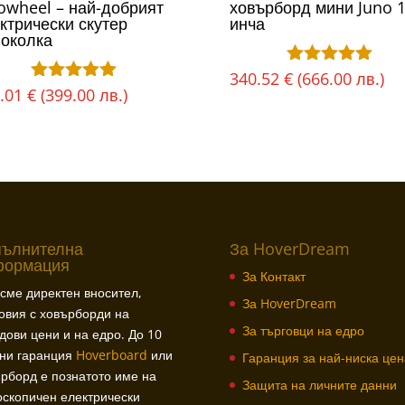
owheel – най-добрият
ховърборд мини Juno 
ктрически скутер
инча
околка
340.52
€
(666.00 лв.)
Оценено с
.01
€
(399.00 лв.)
Оценено с
5.00
5.00
от 5
от 5
пълнителна
За HoverDream
формация
За Контакт
сме директен вносител,
За HoverDream
овия с ховърборди на
За търговци на едро
дови цени и на едро. До 10
ини гаранция
Hoverboard
или
Гаранция за най-ниска цен
рборд е познатото име на
Защита на личните данни
скопичен електрически