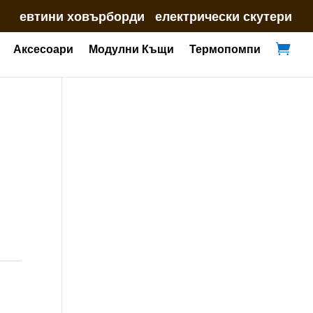
евтини ховърборди
електрически скутери
Аксесоари
Модулни Къщи
Термопомпи

inal
e
ата
.58 €
00.00
4 €
0.00