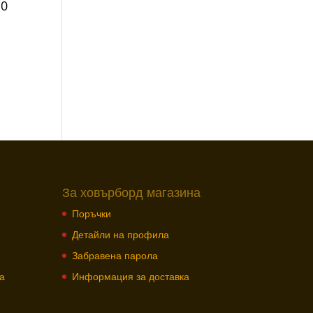
10
За ховърборд магазина
Поръчки
Детайли на профила
Забравена парола
а
Информация за доставка