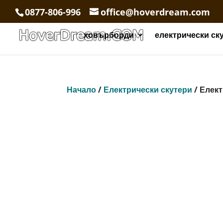
0877-806-996
office@hoverdream.com
ховърборди
електрически ск
Начало
/
Електрически скутери
/ Елект