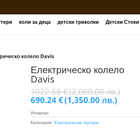
утери
коли за деца
детски триколки
Детски Стоки
рическо колело Davis
Електрическо колело
Davis
Orig
1022.58
€
(2,000.00 лв.)
pric
Текущ
690.24
€
(1,350.00 лв.)
was:
цена
1022
е:
Изчерпан
(2,0
690.2
Категория:
Електрически скутери
лв.).
(1,35
лв.).