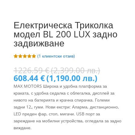
Електрическа Триколка
модел BL 200 LUX задно
задвижване
(
1
клиентски отзив)
Оценен
1
5.00
от 5,
Original
1226.59
€
(2,399.00 лв.)
базирано на
price
Текущата
608.44
€
(1,190.00 лв.)
потребителс
ки оценки
was:
цена
MAX MOTORS Широка и удобна платформа за
1226.59 
е:
краката, с удобна седалка с облегалка, дисплей за
(2,399.0
608.44 €
нивото на батерията и крачна спирачка. Големи
лв.).
(1,190.00
задни 12„ гуми. Нови екстри: Аларма, дистанционно,
лв.).
LED преден фар, стоп, мигачи. USB порт за
зареждане на мобилни устройства, огледала за задно
виждане.