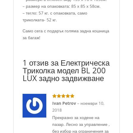
– размер на опаковката: 85 х 85 х 58см.
– тегло: 57 кг. с опаковката, само
триколката- 52 кг.
Само сега с подарък голяма задна кошница
за багаж!
1 отзив за
Електрическа
Триколка модел BL 200
LUX задно задвижване
Оценено с
5
Ivan Petrov
–
ноември 10,
от 5
2018
Прекразно за ходене на
пазар. Лесно за управление ,
без избор на ограничения за