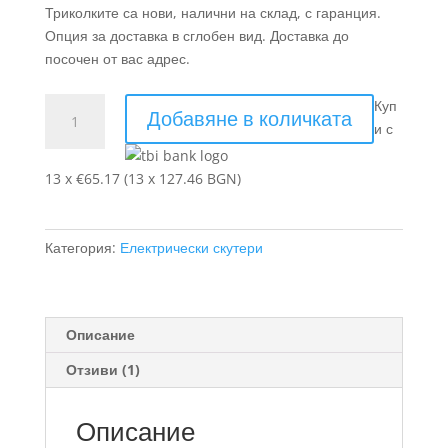
Триколките са нови, налични на склад, с гаранция.
Опция за доставка в сглобен вид. Доставка до
посочен от вас адрес.
количество
Куп
Добавяне в количката
за
и с
Електрическа
Триколка
13 x €65.17 (13 x 127.46 BGN)
модел
BL
200
Категория:
Електрически скутери
LUX
задно
задвижване
Описание
Отзиви (1)
Описание