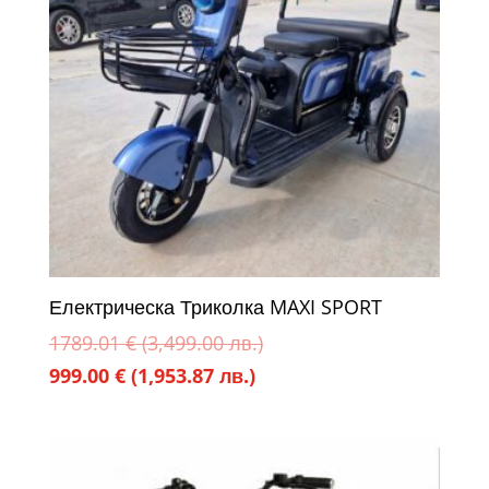
Електрическа Триколка MAXI SPORT
Original
1789.01
€
(3,499.00 лв.)
Текущата
price
999.00
€
(1,953.87 лв.)
цена
was:
е:
1789.01 €
999.00 €
(3,499.00