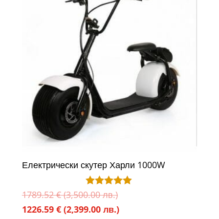
(1,953.87
лв.).
лв.).
Електрически скутер Харли 1000W
Original
1789.52
€
(3,500.00 лв.)
Оценено с
5.00
price
Текущата
1226.59
€
(2,399.00 лв.)
от 5