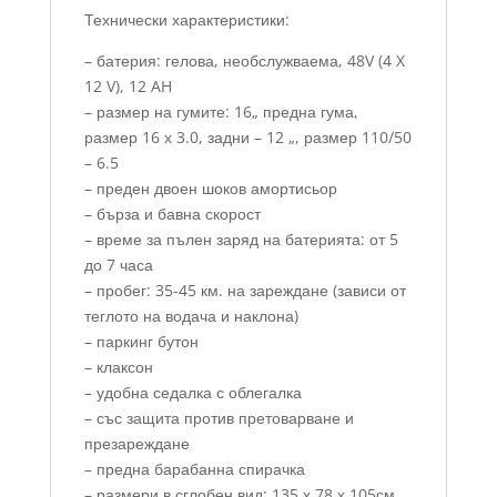
Технически характеристики:
– батерия: гелова, необслужваема, 48V (4 X
12 V), 12 AH
– размер на гумите: 16„ предна гума,
размер 16 х 3.0, задни – 12 „, размер 110/50
– 6.5
– преден двоен шоков амортисьор
– бърза и бавна скорост
– време за пълен заряд на батерията: от 5
до 7 часа
– пробег: 35-45 км. на зареждане (зависи от
теглото на водача и наклона)
– паркинг бутон
– клаксон
– удобна седалка с облегалка
– със защита против претоварване и
презареждане
– предна барабанна спирачка
– размери в сглобен вид: 135 х 78 х 105см.