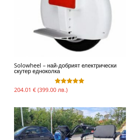
Solowheel – най-добрият електрически
скутер едноколка
204.01
€
(399.00 лв.)
Оценено с
5.00
от 5